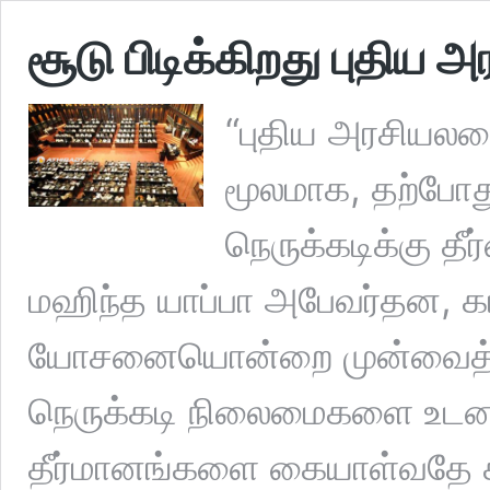
சூடு பிடிக்கிறது புதிய 
“புதிய அரசியல
மூலமாக, தற்போத
நெருக்கடிக்கு த
மஹிந்த யாப்பா அபேவர்தன, கட
யோசனையொன்றை முன்வைத்துள
நெருக்கடி நிலைமைகளை உடன
தீர்மானங்களை கையாள்வதே ச