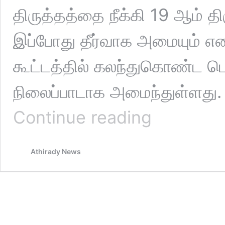
திருத்தத்தை நீக்கி 19 ஆம்
இப்போது தீர்வாக அமையும் எனவ
கூட்டத்தில் கலந்துகொண்ட பெ
நிலைப்பாடாக அமைந்துள்ளது.
சூடு
Continue reading
பிடிக்கிறது
புதிய
அரசியலமைப்பு
Athirady News
களம்
!!