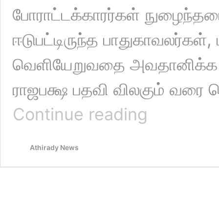
போராட்டக்காரர்கள் நுழைந்தயை
ஈடுபட்டிருந்த பாதுகாவலர்கள்
வெளியேறுவதை அவதானிக்க ம
ராஜபக்ஷ பதவி விலகும் வரை 
ஜனாதிபதி
Continue reading
மாளிகையில்
இராப்போசனம்!!
(வீடியோ)
Athirady News