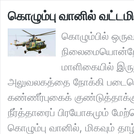
கொழும்பு வானில் வட்டமி
கொழும்பில் ஒர
நிலைமையொன்றே ஏ
மாளிகையில் இருந
அலுவலகத்தை நோக்கி படையெட
கண்ணீர்புகைக் குண்டுத்தாக்க
நீர்த்தாரைப் பிரயோகமும் மேற
கொழும்பு வானில், மிகவும் தா