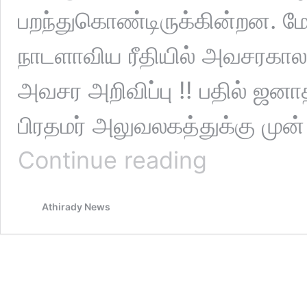
பறந்துகொண்டிருக்கின்றன. மே
நாடளாவிய ரீதியில் அவசரகாலச
அவசர அறிவிப்பு !! பதில் ஜனா
பிரதமர் அலுவலகத்துக்கு முன் 
கொழும்பு
Continue reading
வானில்
வட்டமிடும்
ஹெலிகள்
Athirady News
!!
(வீடியோ)