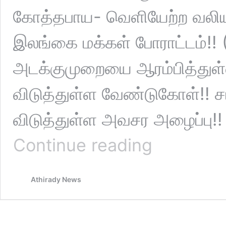
கோத்தபாய- வெளியேற்ற வலியு
இலங்கை மக்கள் போராட்டம்!! 
அடக்குமுறையை ஆரம்பித்துள்ள
விடுத்துள்ள வேண்டுகோள்!! ச
விடுத்துள்ள அவசர அழைப்பு!!
மாலைதீவு
Continue reading
பொலிஸாரால்
இலங்கை
பிரஜை
Athirady News
கைது!!
(வீடியோ)