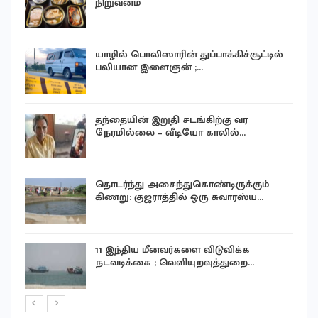
நிறுவனம்
யாழில் பொலிஸாரின் துப்பாக்கிச்சூட்டில்
பலியான இளைஞன் ;…
தந்தையின் இறுதி சடங்கிற்கு வர
நேரமில்லை – வீடியோ காலில்…
ன
தொடர்ந்து அசைந்துகொண்டிருக்கும்
கிணறு: குஜராத்தில் ஒரு சுவாரஸ்ய…
11 இந்திய மீனவர்களை விடுவிக்க
நடவடிக்கை ; வெளியுறவுத்துறை…