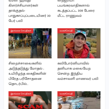
ஏமன்: ஹவுதி
நைஜீரியா:
கிளர்ச்சியாளர்கள்
பயங்கரவாதிகளால்
தாக்குதல்-
கடத்தப்பட்ட 308 பேரை
பாதுகாப்புப்படையினர் 30
மீட்ட ராணுவம்
பேர் பலி
இலங்கை செய்திகள்
உலகச்செய்தி
சிறைச்சாலைகளில்
கலிபோர்னியாவில்
அடுத்தடுத்து மோதல் ;
தனியாக மலையேற
உயிரிழந்த கைதிகளின்
சென்ற இந்திய
பிரேத பரிசோதனை
வம்சாவளி மாணவர் பலி
தொடர்பில்…
இலங்கை செய்திகள்
உலகச்செய்தி