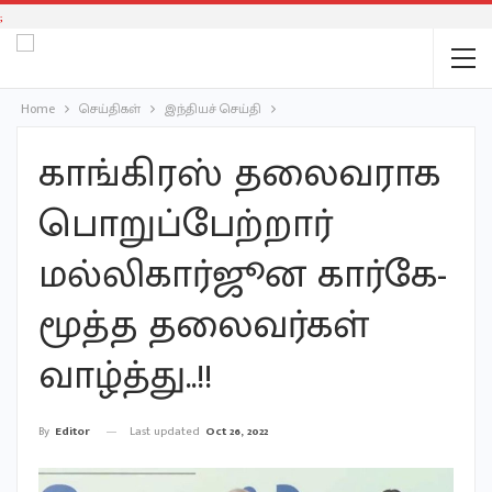
;
Home
செய்திகள்
இந்தியச் செய்தி
காங்கிரஸ் தலைவராக
பொறுப்பேற்றார்
மல்லிகார்ஜூன கார்கே-
மூத்த தலைவர்கள்
வாழ்த்து..!!
Last updated
Oct 26, 2022
By
Editor