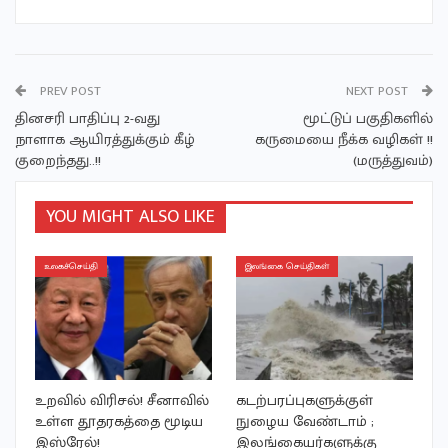
PREV POST
NEXT POST
தினசரி பாதிப்பு 2-வது
மூட்டுப் பகுதிகளில்
நாளாக ஆயிரத்துக்கும் கீழ்
கருமையை நீக்க வழிகள் !!
குறைந்தது..!!
(மருத்துவம்)
YOU MIGHT ALSO LIKE
உலகச்செய்தி
இலங்கை செய்திகள்
உறவில் விரிசல்! சீனாவில்
கடற்பரப்புகளுக்குள்
உள்ள தூதரகத்தை மூடிய
நுழைய வேண்டாம் ;
இஸ்ரேல்!
இலங்கையர்களுக்கு