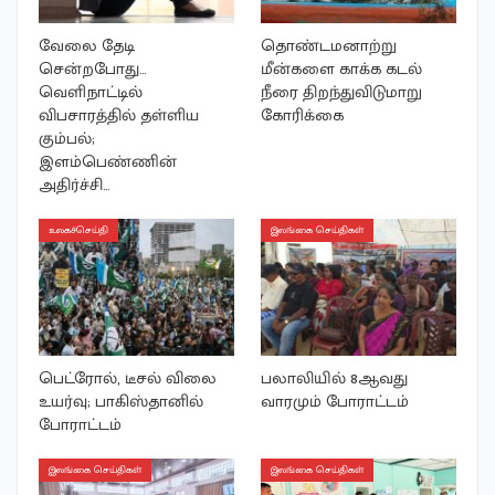
வேலை தேடி
தொண்டமனாற்று
சென்றபோது…
மீன்களை காக்க கடல்
வெளிநாட்டில்
நீரை திறந்துவிடுமாறு
விபசாரத்தில் தள்ளிய
கோரிக்கை
கும்பல்;
இளம்பெண்ணின்
அதிர்ச்சி…
உலகச்செய்தி
இலங்கை செய்திகள்
பெட்ரோல், டீசல் விலை
பலாலியில் 8ஆவது
உயர்வு; பாகிஸ்தானில்
வாரமும் போராட்டம்
போராட்டம்
இலங்கை செய்திகள்
இலங்கை செய்திகள்