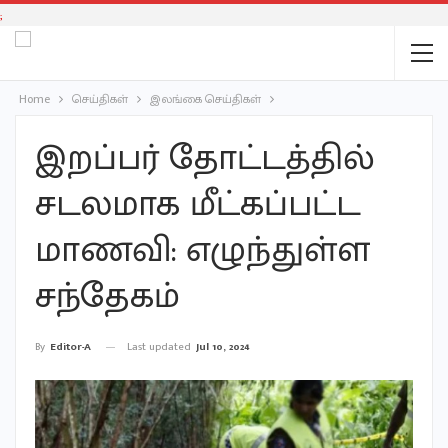
;
Home
செய்திகள்
இலங்கை செய்திகள்
இறப்பர் தோட்டத்தில்
சடலமாக மீட்கப்பட்ட
மாணவி: எழுந்துள்ள
சந்தேகம்
Last updated
Jul 10, 2024
By
Editor-A