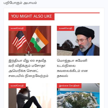
பறிபோகும் அபாயம்
YOU MIGHT ALSO LIKE
உலகச்செய்தி
உலகச்செய்தி
இந்தியா மீது 100 சதவீத
மொஜ்தபா கமேனி
வரி விதிக்கும் மசோதா
உடல்நிலை
அமெரிக்க செனட்
கவலைக்கிடம் என
சபையில் நிறைவேற்றம்
தகவல்
உலகச்செய்தி
இலங்கை செய்திகள்