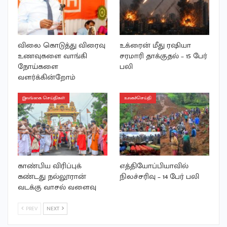
விலை கொடுத்து விரைவு
உக்ரைன் மீது ரஷியா
உணவுகளை வாங்கி
சரமாரி தாக்குதல் – 15 பேர்
நோய்களை
பலி
வளர்க்கின்றோம்
இலங்கை செய்திகள்
உலகச்செய்தி
காண்பிய விரிப்புக்
எத்தியோப்பியாவில்
கண்டது நல்லூரான்
நிலச்சரிவு – 14 பேர் பலி
வடக்கு வாசல் வளைவு
PREV
NEXT