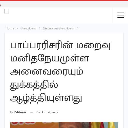
;
Home
செய்திகள்
இலங்கை செய்திகள்
பாப்பரரிசரின் மறைவு
மனிதநேயமுள்ள
அனைவரையும்
துக்கத்தில்
ஆழ்த்தியுள்ளது
On
Apr 24, 2025
By
Editor-A