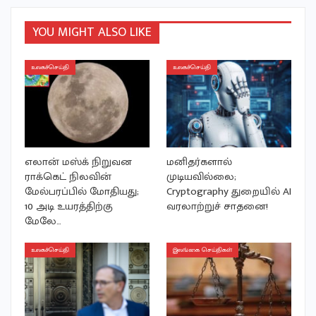
YOU MIGHT ALSO LIKE
உலகச்செய்தி
உலகச்செய்தி
எலான் மஸ்க் நிறுவன
மனிதர்களால்
ராக்கெட் நிலவின்
முடியவில்லை;
மேல்பரப்பில் மோதியது;
Cryptography துறையில் AI
10 அடி உயரத்திற்கு
வரலாற்றுச் சாதனை!
மேலே…
உலகச்செய்தி
இலங்கை செய்திகள்