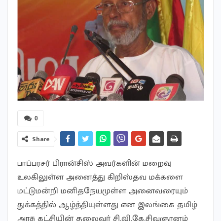
0
Share
பாப்பரசர் பிரான்சிஸ் அவர்களின் மறைவு
உலகிலுள்ள அனைத்து கிறிஸ்தவ மக்களை
மட்டுமன்றி மனிதநேயமுள்ள அனைவரையும்
துக்கத்தில் ஆழ்த்தியுள்ளது என இலங்கை தமிழ்
அரசு கட்சியின் தலைவர் சி.வி.கே.சிவஞானம்