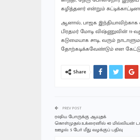
காந்தி, நேரு போன்றோர் இந்த
கழித்தனர் என்றும் சுட்டிக்காட்டினா
ஆனால், பாஜக இந்தியாவிற்காக 
பிரதமர் மோடி விஷ்ணுவின் 11-
கடுமையாக சாடி, வரும் நாடாளு
தோற்கடிக்கவேண்டும் என கேட்ட
Share
PREV POST
ரஷிய போருக்கு ஆயுதக்
கொள்முதல்:உக்ரைனில் 40 மில்லியன் ட
ஊழல்: 5 போ் மீது வழக்குப் பதிவு