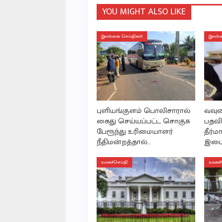
YOU MIGHT ALSO LIKE
இலங்கை செய்திகள்
இலங்க
புளியங்குளம் பொலிசாரால்
வவுன
கைது செய்யப்பட்ட சொகுசு
பதவி
பேரூந்து உரிமையாளர்
தீர்
நீதிமன்றத்தால்…
இடைக
உலகச்செய்தி
உலகச்