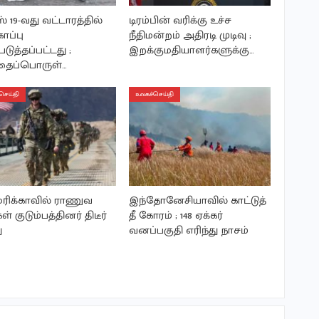
் 19-வது வட்டாரத்தில்
டிரம்பின் வரிக்கு உச்ச
ாப்பு
நீதிமன்றம் அதிரடி முடிவு ;
டுத்தப்பட்டது ;
இறக்குமதியாளர்களுக்கு…
ைப்பொருள்…
செய்தி
உலகச்செய்தி
ிக்காவில் ராணுவ
இந்தோனேசியாவில் காட்டுத்
கள் குடும்பத்தினர் திடீர்
தீ கோரம் ; 148 ஏக்கர்
ு
வனப்பகுதி எரிந்து நாசம்