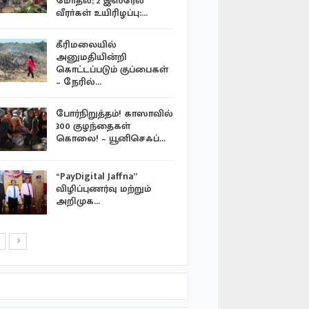
மோதல்; 2 இஸ்ரேல்
வழங்குநர
வீரா்கள் உயிரிழப்பு:…
நவீன
தொழில்நு
கீரிமலையில்
அனுமதியின்றி
ஈரானில் 2
கொட்டப்படும் குப்பைகள்
உளவாளிக
– நேரில்…
தண்டனை வ
போர்நிறுத்தம்! காஸாவில்
300 குழந்தைகள்
வலி தென்
கொலை! – யூனிசெஃப்…
சபையின் ட
விழிப்புணர
“PayDigital Jaffna”
விழிப்புணர்வு மற்றும்
ஹிஜ்றா சந
அறிமுக…
மர்ஜான் வ
வழிப்பாத