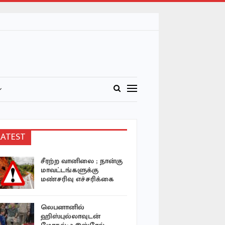
LATEST
சீரற்ற வானிலை ; நான்கு
கீரிமலைய
மாவட்டங்களுக்கு
பள்ளங்களு
மண்சரிவு எச்சரிக்கை
குப்பைகள
கனரக
வாகனங்களுடனும்…
லெபனானில்
ஹிஸ்புல்லாவுடன்
வடக்கில் 