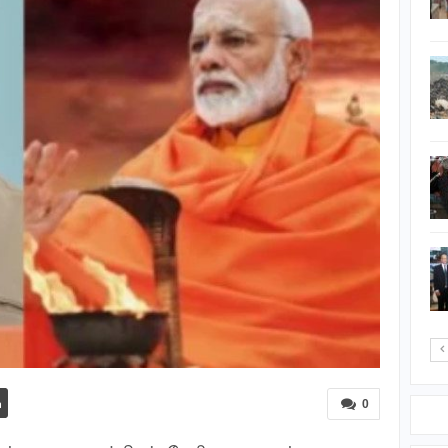
கொடிச்சீலை
வடிவமைப்பாளர்களிடம்…
‘ஐஸ்’ போதைப்பொருள்
நுகர்ந்த டிப்பர் சாரதி
கைது-…
திராய்க்கேணிப்
படுகொலையின் 36 ஆம்
ஆண்டு நினைவேந்தல்…
அரச குடும்பத்தில் முதல்
முறை: டென்மார்க்
இளவரசி ராணுவ
பயிற்சியில்…
0