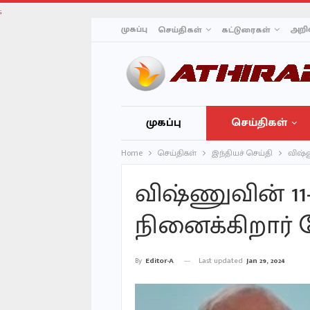
;
முகப்பு
அறிவ
செய்திகள்
கட்டுரைகள்
முகப்பு
செய்திகள்
Home
செய்திகள்
இந்தியச் செய்தி
விஷ்ண
விஷ்ணுவின் 1
நினைக்கிறார் ம
Last updated
Jan 29, 2024
By
Editor-A