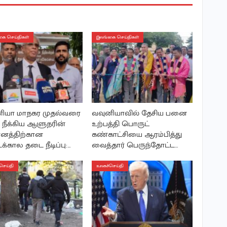
ை செய்திகள்
இலங்கை செய்திகள்
ியா மாநகர முதல்வரை
வவுனியாவில் தேசிய பனை
 நீக்கிய ஆளுநரின்
உற்பத்தி பொருட்
மானத்திற்கான
கண்காட்சியை ஆரம்பித்து
்கால தடை நீடிப்பு:…
வைத்தார் பெருந்தோட்ட…
செய்தி
உலகச்செய்தி