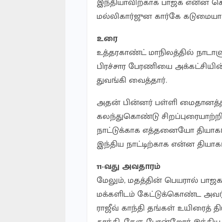
இந்தியாவிற்காக பாஜக என்ன ச
மல்லிகார்ஜுன கார்கே கடுமையாக 
உரை
உத்தரகாண்ட் மாநிலத்தில் நாடா
பிரச்சார பேரணியை அக்கட்சியி
துவங்கி வைத்தார்.
அதன் பின்னர் பள்ளி மைதானத்த
கலந்துகொண்டு சிறப்புரையாற்றி
நாட்டுக்காக எத்தனையோ தியாகங்
இந்திய நாட்டிற்காக என்ன தியா
11-வது அவதாரம்
மேலும், மதத்தின் பெயரால் பா
மக்களிடம் கேட்டுக்கொண்ட அவர்,
ராஜீவ் காந்தி தங்கள் உயிரைத் த