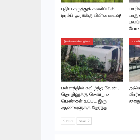
புதிய கருத்துக் கணிப்பில்
பாரிஸ
டிரம்ப் அரசுக்கு பின்னடைவு!
பாதுக
பலப்ப
போத
இலங்கை செய்திகள்
உலகச்
பள்ளத்தில் கவிழ்ந்த வேன் ;
அமெர
தொழிலுக்கு சென்ற 12
வீரர்
பெண்கள் உட்பட இரு
கைத
ஆண்களுக்கு நேர்ந்த…
PREV
NEXT