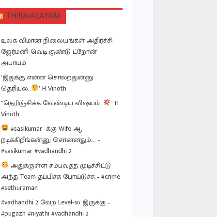
THIRAIALAYAM
உலக விமான நிலையங்கள் அதிர்ச்சி
ஜேர்மனி வெடி குண்டு ட்றோன்
அபாயம்
‘இதுக்கு என்ன சொல்றதுன்னு
தெரியல..
’ H Vinoth
“தெரிஞ்சிக்க வேண்டிய விஷயம்..
” H
Vinoth
#sasikumar -க்கு Wife-ஆ
நடிக்கிறீங்கன்னு சொன்னதும்…. –
#sasikumar #vadhandhi 2
அதுக்குள்ள சம்பவத்த முடிச்சிட்டு
அந்த Team தப்பிச்சு போய்டுச்சு – #crime
#sethuraman
#vadhandhi 2 வேற Level-ல இருக்கு –
#pugazh #niyathi #vadhandhi 2