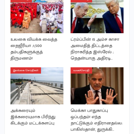
உலகை வியக்க வைத்த
ட்ரம்ப்பின் 15 அம்ச காசா
நைஜீரியா ;1,500
அமைதித் திட்டத்தை
தம்பதிகளுக்குத்
நிராகரித்த இஸ்ரேல் ;
திருமணம்!
நெதன்யாகு அதிரடி…
இலங்கை செய்திகள்
உலகச்செய்தி
அக்கரையும்
மெக்கா பாதுகாப்பு
இக்கரையுமாக பிரிந்து
ஒப்பந்தம்! எந்த
கிடக்கும் மட்டக்களப்பு
நாட்டுக்கும் எதிரானதல்ல:
பாகிஸ்தான், துருக்கி…