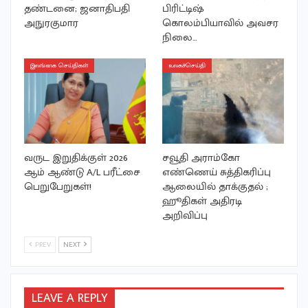
தண்டனை; ஜனாதிபதி
பிரிட்டிஷ்
அநுரகுமார
கொலம்பியாவில் அவசர
நிலை…
இலங்கை செய்திகள்
உலகச்செய்தி
வருட இறுதிக்குள் 2026
சவூதி அராம்கோ
ஆம் ஆண்டு A/L பரீட்சை
எண்ணெய் சுத்திகரிப்பு
பெறுபேறுகள்!
ஆலையில் தாக்குதல் ;
ஹூதிகள் அதிரடி
அறிவிப்பு
PREV
NEXT
LEAVE A REPLY