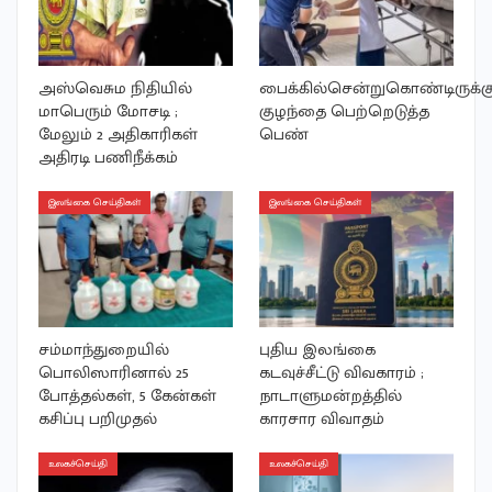
அஸ்வெசும நிதியில்
பைக்கில்சென்றுகொண்டிருக்
மாபெரும் மோசடி ;
குழந்தை பெற்றெடுத்த
மேலும் 2 அதிகாரிகள்
பெண்
அதிரடி பணிநீக்கம்
இலங்கை செய்திகள்
இலங்கை செய்திகள்
சம்மாந்துறையில்
புதிய இலங்கை
பொலிஸாரினால் 25
கடவுச்சீட்டு விவகாரம் ;
போத்தல்கள், 5 கேன்கள்
நாடாளுமன்றத்தில்
கசிப்பு பறிமுதல்
காரசார விவாதம்
உலகச்செய்தி
உலகச்செய்தி