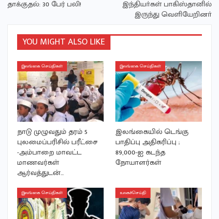
தாக்குதல்: 30 பேர் பலி!
இந்தியா்கள் பாகிஸ்தானில்
இருந்து வெளியேறினா்
YOU MIGHT ALSO LIKE
இலங்கை செய்திகள்
இலங்கை செய்திகள்
நாடு முழுவதும் தரம் 5
இலங்கையில் டெங்கு
புலமைப்பரிசில் பரீட்சை
பாதிப்பு அதிகரிப்பு ;
-அம்பாறை மாவட்ட
89,000-ஐ கடந்த
மாணவர்கள்
நோயாளர்கள்
ஆர்வத்துடன்…
இலங்கை செய்திகள்
உலகச்செய்தி