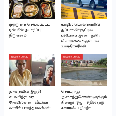
முற்றுகை செய்யப்பட்ட
யாழில் பொலிஸாரின்
டின் மீன் தயாரிப்பு
துப்பாக்கிச்சூட்டில்
நிறுவனம்
பலியான இளைஞன் ;
விசாரணைக்குள் பல
உயரதிகாரிகள்
இந்தியச் செய்தி
இந்தியச் செய்தி
தந்தையின் இறுதி
தொடர்ந்து
சடங்கிற்கு வர
அசைந்துகொண்டிருக்கும்
நேரமில்லை – வீடியோ
கிணறு: குஜராத்தில் ஒரு
காலில் பார்த்த மகள்கள்
சுவாரஸ்ய நிகழ்வு