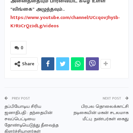
அனைத்தையும் பார்வையிட கீழே உள்ள
“லிங்கை” அழுத்தவும்..
https://www.youtube.com/channel/UCcqovJhy5b-
K7R3CrQz3dLg/videos
0
Share
PREV POST
NEXT POST
தப்பியோடிய சிரிய
பிரபல தொலைக்காட்சி
ஜனாதிபதி : தந்தையின்
நடிகையின் மகன் சடலமாக
சவப்பெட்டியை
மீட்பு: நண்பர்கள் கைது
தோண்டியெடுத்து தீவைத்த
கிளர்ச்சியாளர்கள்