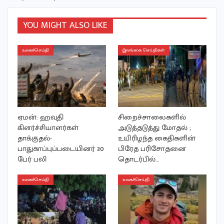
YOU MIGHT ALSO LIKE
உலகச்செய்தி
இலங்கை செய்திகள்
ஏமன்: ஹவுதி
சிறைச்சாலைகளில்
கிளர்ச்சியாளர்கள்
அடுத்தடுத்து மோதல் ;
தாக்குதல்-
உயிரிழந்த கைதிகளின்
பாதுகாப்புப்படையினர் 30
பிரேத பரிசோதனை
பேர் பலி
தொடர்பில்…
உலகச்செய்தி
உலகச்செய்தி