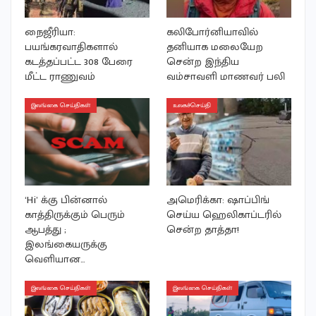
நைஜீரியா:
கலிபோர்னியாவில்
பயங்கரவாதிகளால்
தனியாக மலையேற
கடத்தப்பட்ட 308 பேரை
சென்ற இந்திய
மீட்ட ராணுவம்
வம்சாவளி மாணவர் பலி
இலங்கை செய்திகள்
உலகச்செய்தி
‘Hi’ க்கு பின்னால்
அமெரிக்கா: ஷாப்பிங்
காத்திருக்கும் பெரும்
செய்ய ஹெலிகாப்டரில்
ஆபத்து ;
சென்ற தாத்தா!
இலங்கையருக்கு
வெளியான…
இலங்கை செய்திகள்
இலங்கை செய்திகள்