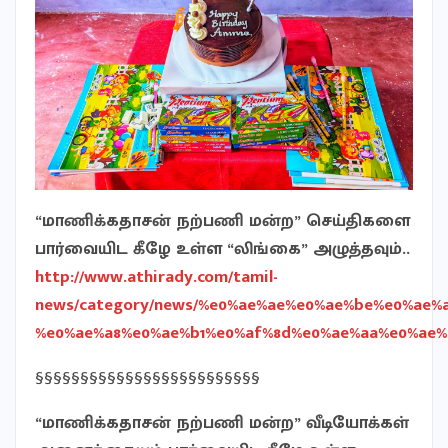
“மாணிக்கதாசன் நற்பணி மன்ற” செய்திகளை
பார்வையிட கீழே உள்ள “லிங்கை” அழுத்தவும்..
http://www.athirady.com/tamil-
news/category/news/%e0%ae%ae%e0%ae%be%e0%ae
%e0%ae%a8%e0%ae%b1%e0%af%8d%e0%ae%aa%e0%ae%
§§§§§§§§§§§§§§§§§§§§§§§§§
“மாணிக்கதாசன் நற்பணி மன்ற” வீடியோக்கள்