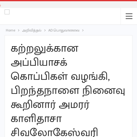
;
Home
அறிவித்தல்
AD.பொதுவானவை
கற்றலுக்கான
அப்பியாசக்
கொப்பிகள் வழங்கி,
பிறந்தநாளை நினைவு
கூறினார் அமரர்
காளிதாசா
சிவலோகேஸ்வரி