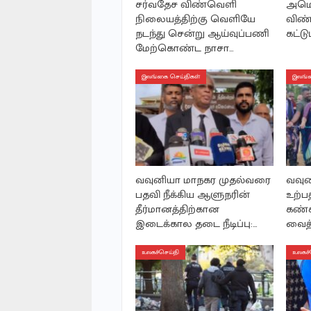
சர்வதேச விண்வெளி
அமெர
நிலையத்திற்கு வெளியே
விண்
நடந்து சென்று ஆய்வுப்பணி
கட்டு
மேற்கொண்ட நாசா…
இலங்கை செய்திகள்
இலங்க
வவுனியா மாநகர முதல்வரை
வவுன
பதவி நீக்கிய ஆளுநரின்
உற்ப
தீர்மானத்திற்கான
கண்க
இடைக்கால தடை நீடிப்பு:…
வைத்
உலகச்செய்தி
உலகச்