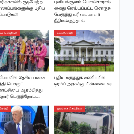
ிக்காவில் குடியேற்ற
புளியங்குளம் பொலிசாரால்
ணப்பங்களுக்கு புதிய
கைது செய்யப்பட்ட சொகுசு
ப்பாடுகள்
பேரூந்து உரிமையாளர்
நீதிமன்றத்தால்…
ை செய்திகள்
உலகச்செய்தி
ியாவில் தேசிய பனை
புதிய கருத்துக் கணிப்பில்
த்தி பொருட்
டிரம்ப் அரசுக்கு பின்னடைவு!
ாட்சியை ஆரம்பித்து
தார் பெருந்தோட்ட…
செய்தி
இலங்கை செய்திகள்