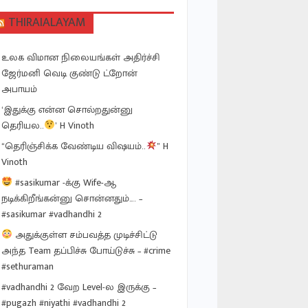
THIRAIALAYAM
உலக விமான நிலையங்கள் அதிர்ச்சி
ஜேர்மனி வெடி குண்டு ட்றோன்
அபாயம்
‘இதுக்கு என்ன சொல்றதுன்னு
தெரியல..
’ H Vinoth
“தெரிஞ்சிக்க வேண்டிய விஷயம்..
” H
Vinoth
#sasikumar -க்கு Wife-ஆ
நடிக்கிறீங்கன்னு சொன்னதும்…. –
#sasikumar #vadhandhi 2
அதுக்குள்ள சம்பவத்த முடிச்சிட்டு
அந்த Team தப்பிச்சு போய்டுச்சு – #crime
#sethuraman
#vadhandhi 2 வேற Level-ல இருக்கு –
#pugazh #niyathi #vadhandhi 2