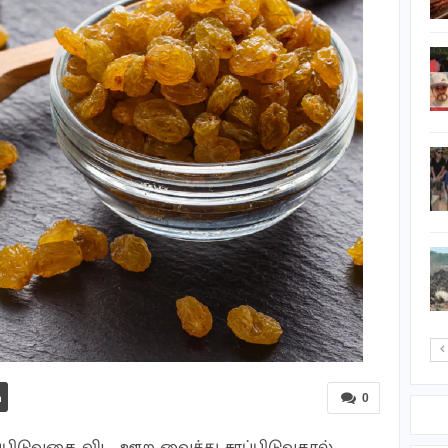
வழிப்பாதையாக மாற்ற…
வங்காளதேசத்தில்
ஜனாதிபதி தேர்தல்
நடைபெறும் தேதி
அறிவிப்பு
நல்லூர் கந்தசுவாமி
ஆலய திருவிழா:
கொடிச்சீலை
வடிவமைப்பாளர்களிடம்…
‘ஐஸ்’ போதைப்பொருள்
நுகர்ந்த டிப்பர் சாரதி
கைது-…
0
்பிடுவதை விட, ஊற வைத்து சாப்பிடுவதால்,