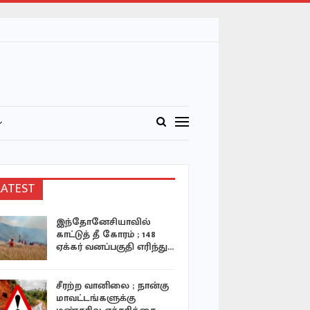
LATEST
இந்தோனேசியாவில்
போர்நிறுத
காட்டுத் தீ கோரம் ; 148
300 குழந்
ஏக்கர் வனப்பகுதி எரிந்து…
கொலை! –
சீரற்ற வானிலை ; நான்கு
“PayDigital
மாவட்டங்களுக்கு
விழிப்புணர