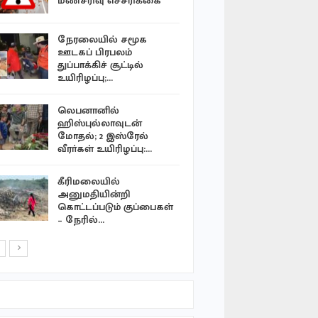
மண்சரிவு எச்சரிக்கை
அறிமுக…
நேரலையில் சமூக
கீரிமலைய
ஊடகப் பிரபலம்
பள்ளங்களு
துப்பாக்கிச் சூட்டில்
குப்பைகள
உயிரிழப்பு;…
கனரக
வாகனங்களுடனும்…
லெபனானில்
ஹிஸ்புல்லாவுடன்
வடக்கில் 
மோதல்; 2 இஸ்ரேல்
வழங்குநர
வீரா்கள் உயிரிழப்பு:…
நவீன
தொழில்நு
கீரிமலையில்
அனுமதியின்றி
ஈரானில் 2
கொட்டப்படும் குப்பைகள்
உளவாளிக
– நேரில்…
தண்டனை வ