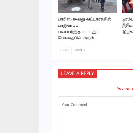
பாரிஸ் 19-வது வட்டாரத்தில்
டிரம்
பாதுகாப்பு
நீதிம
பலப்படுத்தப்பட்டது ;
இறக்
போதைப்பொருள்…
PREV
NEXT
LEAVE A REPLY
Your emai