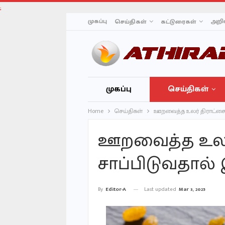
;
முகப்பு
அறிவ
செய்திகள்
கட்டுரைகள்
முகப்பு
செய்திகள்
Home
செய்திகள்
ஊறவைத்த உலர் திராட்ச
ஊறவைத்த உலர
சாப்பிடுவதால
Last updated
Mar 3, 2025
By
Editor-A