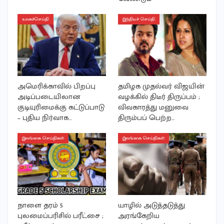
உலகச்செய்தி
இந்தியச் செய்தி
அமெரிக்காவில் பிறப்பு
தமிழக முதல்வர் விஜயின்
அடிப்படையிலான
வழக்கில் திடீர் திருப்பம் ;
குடியுரிமைக்கு கட்டுப்பாடு
விவகாரத்து மனுவை
– புதிய நிர்வாக…
திரும்பப் பெற்ற…
இலங்கை செய்திகள்
இலங்கை செய்திகள்
நாளை தரம் 5
யாழில் அடுத்தடுத்து
புலமைப்பரிசில் பரீட்சை ;
அரங்கேறிய