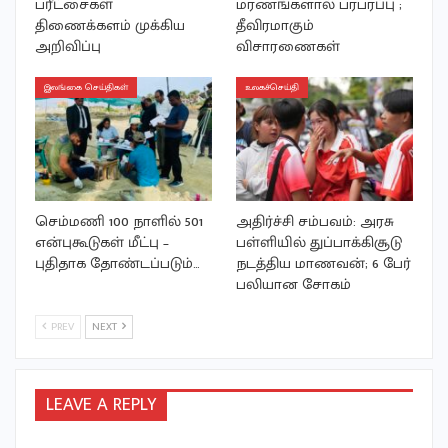
பரீட்சைகள்
மரணங்களால் பரபரப்பு ;
திணைக்களம் முக்கிய
தீவிரமாகும்
அறிவிப்பு
விசாரணைகள்
இலங்கை செய்திகள்
உலகச்செய்தி
செம்மணி 100 நாளில் 501
அதிர்ச்சி சம்பவம்: அரசு
என்புகூடுகள் மீட்பு –
பள்ளியில் துப்பாக்கிசூடு
புதிதாக தோண்டப்படும்…
நடத்திய மாணவன்; 6 பேர்
பலியான சோகம்
PREV
NEXT
LEAVE A REPLY