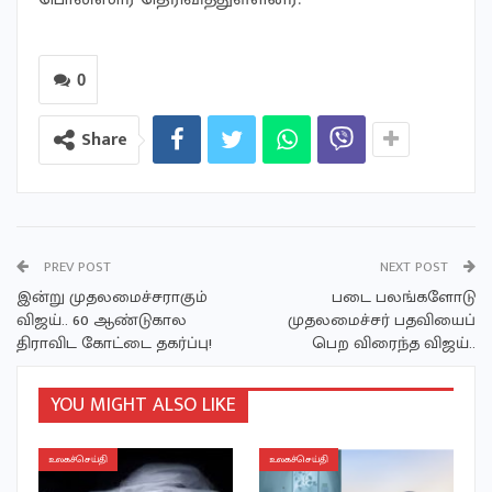
0
Share
PREV POST
NEXT POST
இன்று முதலமைச்சராகும்
படை பலங்களோடு
விஜய்.. 60 ஆண்டுகால
முதலமைச்சர் பதவியைப்
திராவிட கோட்டை தகர்ப்பு!
பெற விரைந்த விஜய்..
YOU MIGHT ALSO LIKE
உலகச்செய்தி
உலகச்செய்தி