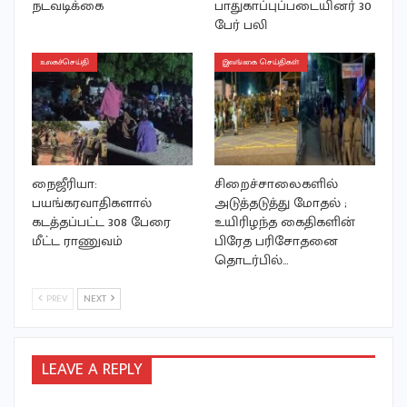
நடவடிக்கை
பாதுகாப்புப்படையினர் 30
பேர் பலி
உலகச்செய்தி
இலங்கை செய்திகள்
நைஜீரியா:
சிறைச்சாலைகளில்
பயங்கரவாதிகளால்
அடுத்தடுத்து மோதல் ;
கடத்தப்பட்ட 308 பேரை
உயிரிழந்த கைதிகளின்
மீட்ட ராணுவம்
பிரேத பரிசோதனை
தொடர்பில்…
PREV
NEXT
LEAVE A REPLY