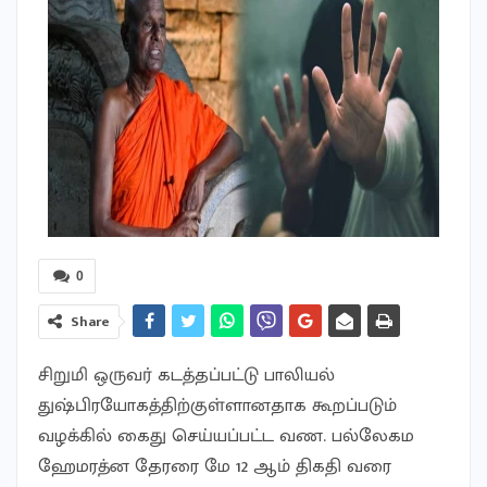
0
Share
சிறுமி ஒருவர் கடத்தப்பட்டு பாலியல்
துஷ்பிரயோகத்திற்குள்ளானதாக கூறப்படும்
வழக்கில் கைது செய்யப்பட்ட வண. பல்லேகம
ஹேமரத்ன தேரரை மே 12 ஆம் திகதி வரை