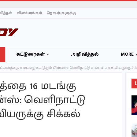
ித்தல்
விளம்பரங்கள்
தொடர்புகளுக்கு
கட்டுரைகள்
அறிவித்தல்
MORE
கட்டணத்தை 16 மடங்கு உயர்த்தும் பிரான்ஸ்: வெளிநாட்டு மாணவ மாணவியருக்கு சிக்
த்தை 16 மடங்கு
ான்ஸ்: வெளிநாட்டு
தையிட்டி விகாரதிபதியால்
அடாத்தாக பிடிக்கப்பட்ட
ுக்கு சிக்கல்
பவானி வீதியை…
யாழ்ப்பாண மாவட்டச்
செயலக அனர்த்த