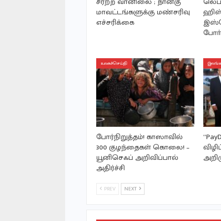
சீரற்ற வானிலை ; நான்கு
லெப
மாவட்டங்களுக்கு மண்சரிவு
ஹிஸ்
எச்சரிக்கை
இஸ்ரே
போா்
உலகச்செய்தி
இலங்க
போர்நிறுத்தம்! காஸாவில்
“PayD
300 குழந்தைகள் கொலை! –
விழிப
யூனிசெஃப் அறிவிப்பால்
அறிம
அதிர்ச்சி
PREV
NEXT