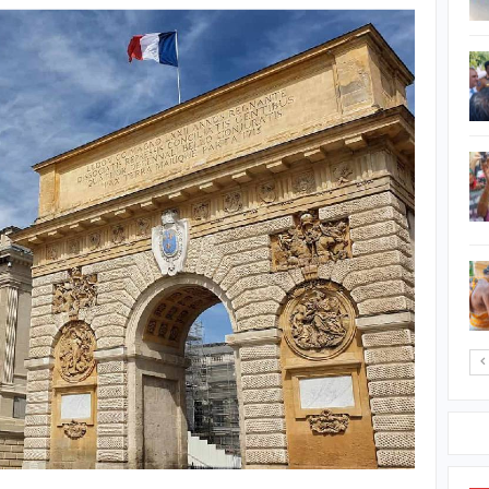
முகாமைத்துவ
நிலையத்தின் புதிய…
தாய்லாந்தில் மின்னல்
தாக்கி கால்பந்து வீரர்
மைதானத்திலேயே…
செம்மணி – 99 நாட்களில்
499 என்புக்கூடுகள்
அடையாளம்…
சிந்துபாத்தி மயான சுற்று
மதிலுக்கு வெளியேயும்
அகழ்வு பணி ?