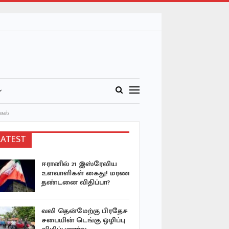
கல்
LATEST
ஈரானில் 21 இஸ்ரேலிய
‘ஐஸ்’ போ
உளவாளிகள் கைது! மரண
நுகர்ந்த டி
தண்டனை விதிப்பா?
கைது-…
வலி தென்மேற்கு பிரதேச
திராய்க்க
சபையின் டெங்கு ஒழிப்பு
படுகொலைய