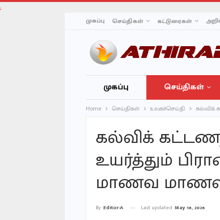
;
முகப்பு
அறிவ
செய்திகள்
கட்டுரைகள்
முகப்பு
செய்திகள்
Home
செய்திகள்
உலகச்செய்தி
கல்விக் 
கல்விக் கட்டண
உயர்த்தும் பிர
மாணவ மாணவியர
Last updated
May 16, 2026
By
Editor-A