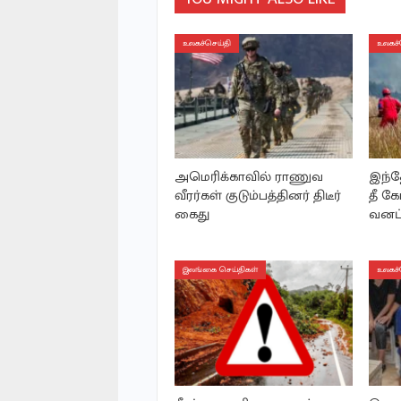
உலகச்செய்தி
உலகச்
அமெரிக்காவில் ராணுவ
இந்த
வீரர்கள் குடும்பத்தினர் திடீர்
தீ கோ
கைது
வனப்
இலங்கை செய்திகள்
உலகச்