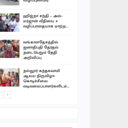
விழிப்புணர்வு
ஆண்டு ந
ஹிஜ்றா சந்தி – அல்-
அரச குடும்
மர்ஜான் வீதியை 4
முறை: டென
வழிப்பாதையாக மாற்ற…
இளவரசி 
பயிற்சியில
வங்காளதேசத்தில்
ஷேக் ஹச
ஜனாதிபதி தேர்தல்
காணொலி ச
நடைபெறும் தேதி
ஷகிப் அல
அறிவிப்பு
வீட்டின்…
நல்லூர் கந்தசுவாமி
எல்நினோ 
ஆலய திருவிழா:
தளராத பச
கொடிச்சீலை
புங்குடுதீவ
வடிவமைப்பாளர்களிடம்…