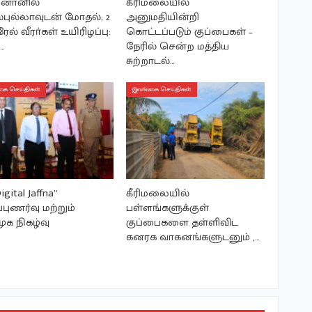
னானில்
கீரிமலையில்
புல்லாவுடன் மோதல்; 2
அனுமதியின்றி
ல் வீரா்கள் உயிரிழப்பு:
கொட்டப்படும் குப்பைகள் –
…
நேரில் சென்ற மத்திய
சுற்றாடல்…
ை செய்திகள்
இலங்கை செய்திகள்
igital Jaffna”
கீரிமலையில்
்புணர்வு மற்றும்
பள்ளங்களுக்குள்
ுக நிகழ்வு
குப்பைகளை தள்ளிவிட
கனரக வாகனங்களுடனும் ,…