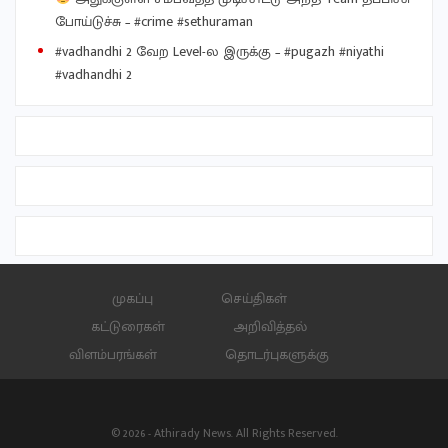
போய்டுச்சு – #crime #sethuraman
#vadhandhi 2 வேற Level-ல இருக்கு – #pugazh #niyathi
#vadhandhi 2
முகப்பு
செய்திகள்
கட்டுரைகள்
அறிவித்தல்
விளம்பரங்கள்
தொடர்புகளுக்கு
© 2026 - Athirady News. All Rights Reserved.