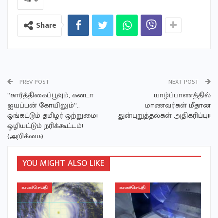
Share
PREV POST
NEXT POST
“கார்த்திகைப்பூவும், கனடா
யாழ்ப்பாணத்தில்
ஐயப்பன் கோயிலும்”..
மாணவர்கள் மீதான
ஓங்கட்டும் தமிழர் ஒற்றுமை!
துன்புறுத்தல்கள் அதிகரிப்பு!!
ஒழியட்டும் நரிக்கூட்டம்!
(அறிக்கை)
YOU MIGHT ALSO LIKE
உலகச்செய்தி
உலகச்செய்தி