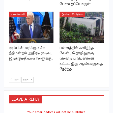
போதைப்பொருள்…
உலகச்செய்தி
இலங்கை செய்திகள்
டிரம்பின் வரிக்கு உச்ச
பள்ளத்தில் கவிழ்ந்த
நீதிமன்றம் அதிரடி முடிவு ;
வேன் ; தொழிலுக்கு
இறக்குமதியாளர்களுக்கு…
சென்ற 12 பெண்கள்
உட்பட இரு ஆண்களுக்கு
நேர்ந்த…
PREV
NEXT
LEAVE A REPLY
Your email address will not be published.