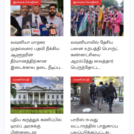
இலங்கை செய்திகள்
இலங்கை செய்திகள்
வவுனியா மாநகர
வவுனியாவில் தேசிய
முதல்வரை பதவி நீக்கிய
பனை உற்பத்தி பொருட்
ஆளுநரின்
கண்காட்சியை
தீர்மானத்திற்கான
ஆரம்பித்து வைத்தார்
இடைக்கால தடை நீடிப்பு:…
பெருந்தோட்ட…
உலகச்செய்தி
உலகச்செய்தி
புதிய கருத்துக் கணிப்பில்
பாரிஸ் 19-வது
டிரம்ப் அரசுக்கு
வட்டாரத்தில் பாதுகாப்பு
பின்னடைவு!
பலப்படுத்தப்பட்டது ;