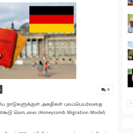
வடக்கு வாசல் வளைவு
உக்ரைன் மீது ரஷியா
சரமாரி தாக்குதல் – 15 பேர்
பலி
எத்தியோப்பியாவில்
நிலச்சரிவு – 14 பேர் பலி
பிரிட்டன் விலங்கியல்
பூங்காவில் அரிய வகை
பறவை இனத்தின் 5
குஞ்சுகள்…
0
ய நாடுகளுக்குள் அகதிகள் புலப்பெயர்வதை
ேன்கூடு மொடலை (Honeycomb Migration Model)