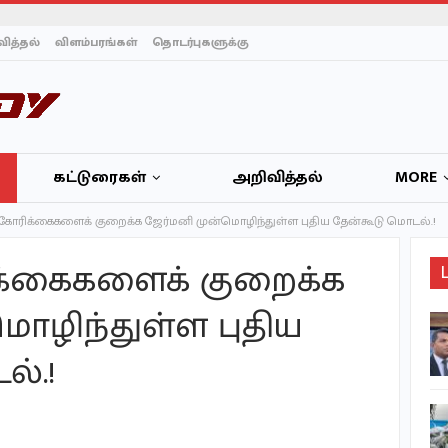
ித்தல்
விளம்பரங்கள்
தொடர்புகளுக்கு
கட்டுரைகள்
அறிவித்தல்
MORE
் கோரிக்கைகளைக் குறைக்க ஜேர்மனி முன்மொழிந்துள்ள புதிய தேன்கூடு மொடல்.!
ிக்கைகளைக் குறைக்க
ொழிந்துள்ள புதிய
பாதுகாப்பிற்காக இஸ்ரேல்
எதையும் செய்யும் –
்.!
நெதன்யாகு!
காண்பிய விரிப்புக்
கண்டது நல்லூரான்