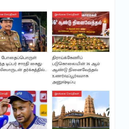
ை செய்திகள்
இலங்கை செய்திகள்
்’ போதைப்பொருள்
திராய்க்கேணிப்
ந்த டிப்பர் சாரதி கைது-
படுகொலையின் 36 ஆம்
ஸாருடன் தர்க்கத்தில்…
ஆண்டு நினைவேந்தல்
உணர்வுப்பூர்வமாக
அனுஷ்டிப்பு
செய்தி
இலங்கை செய்திகள்