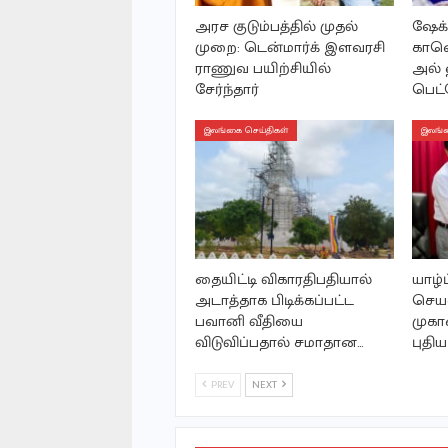
அரச குடும்பத்தில் முதல்
ஷேக்
முறை: டென்மார்க் இளவரசி
காணொ
ராணுவ பயிற்சியில்
அல் 
சேர்ந்தார்
பெட்
இலங்கை செய்திகள்
இலங்க
தையிட்டி விகாரதிபதியால்
யாழ்
அடாத்தாக பிடிக்கப்பட்ட
செய
பவானி வீதியை
முகா
விடுவிப்பதால் சமாதான…
புதி
PREV
NEXT