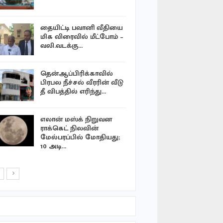
அமெரிக்க
கோர…
தையிட்டி பவானி வீதியை
நெடுந்தீவ
மிக விரைவில் மீட்போம் –
தத்தளித்த
வலி.வடக்கு…
மீட்கப்பட்
தென்ஆப்பிரிக்காவில்
15 நாட்கள
பிரபல நீச்சல் வீரரின் வீடு
தண்ணீரின
தீ விபத்தில் எரிந்து…
நடுக்கடலி
அகதிகள்:
எலான் மஸ்க் நிறுவன
ராக்கெட் நிலவின்
விலை கொட
மேல்பரப்பில் மோதியது;
உணவுகளை
10 அடி…
நோய்கள
வளர்க்கின