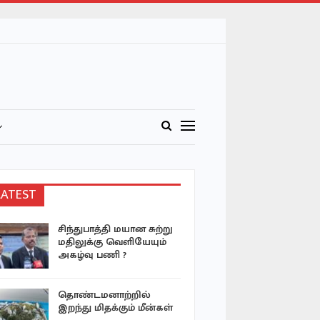
LATEST
சிந்துபாத்தி மயான சுற்று
மனிதர்கள
மதிலுக்கு வெளியேயும்
முடியவில
அகழ்வு பணி ?
Cryptogra
AI வரலாற்
தொண்டமனாற்றில்
கனடாவில் ய
இறந்து மிதக்கும் மீன்கள்
மேலோங்கு