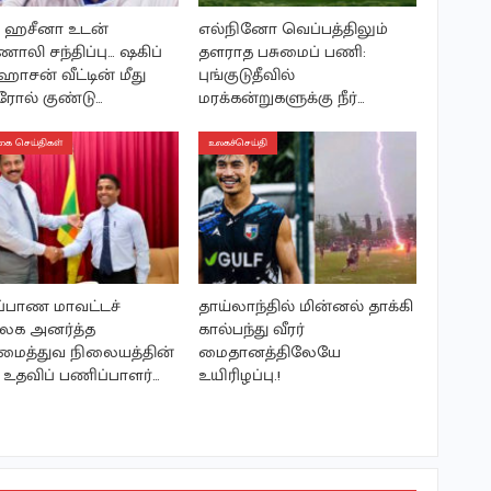
 ஹசீனா உடன்
எல்நினோ வெப்பத்திலும்
லி சந்திப்பு… ஷகிப்
தளராத பசுமைப் பணி:
ஹாசன் வீட்டின் மீது
புங்குடுதீவில்
ரோல் குண்டு…
மரக்கன்றுகளுக்கு நீர்…
ை செய்திகள்
உலகச்செய்தி
ப்பாண மாவட்டச்
தாய்லாந்தில் மின்னல் தாக்கி
லக அனர்த்த
கால்பந்து வீரர்
மைத்துவ நிலையத்தின்
மைதானத்திலேயே
ய உதவிப் பணிப்பாளர்…
உயிரிழப்பு.!