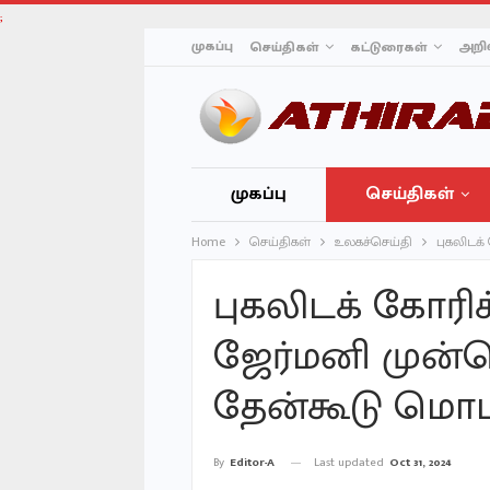
;
முகப்பு
அறிவ
செய்திகள்
கட்டுரைகள்
முகப்பு
செய்திகள்
Home
செய்திகள்
உலகச்செய்தி
புகலிடக
புகலிடக் கோர
ஜேர்மனி முன்ம
தேன்கூடு மொடல
Last updated
Oct 31, 2024
By
Editor-A