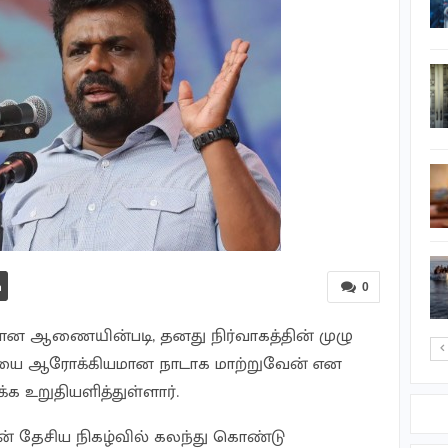
‘கலாசாலையாக’
மாறியுள்ளது…
ஈரான் விவகாரம்: 48 மணி
நேரங்களில் தெரியும்:
டொனால்டு டிரம்ப்
இழப்பீட்டு தொகையை
குறிப்பிடாது சத்திய
கடதாசியில் கையொப்பம்
வாங்க…
சண்டிபுரா வைரஸ் பாதிப்பு
– குஜராத்தில் 22
0
குழந்தைகள்…
ிரான ஆணையின்படி, தனது நிர்வாகத்தின் முழு
யை ஆரோக்கியமான நாடாக மாற்றுவேன் என
க உறுதியளித்துள்ளார்.
ின் தேசிய நிகழ்வில் கலந்து கொண்டு