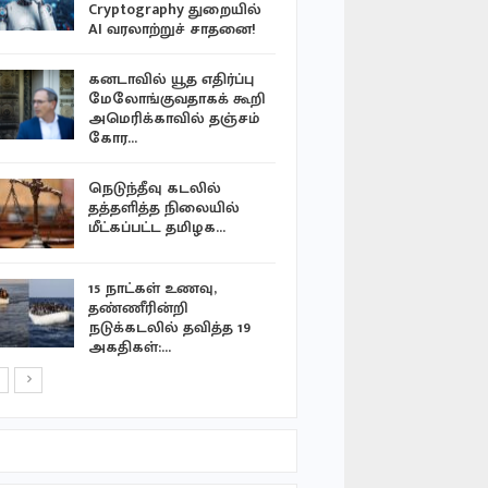
Cryptography துறையில்
நெதன்யாக
AI வரலாற்றுச் சாதனை!
காண்பிய வி
கனடாவில் யூத எதிர்ப்பு
கண்டது ந
மேலோங்குவதாகக் கூறி
வடக்கு வ
அமெரிக்காவில் தஞ்சம்
கோர…
உக்ரைன் ம
நெடுந்தீவு கடலில்
சரமாரி தாக
தத்தளித்த நிலையில்
பலி
மீட்கப்பட்ட தமிழக…
எத்தியோப
15 நாட்கள் உணவு,
நிலச்சரிவு
தண்ணீரின்றி
நடுக்கடலில் தவித்த 19
அகதிகள்:…