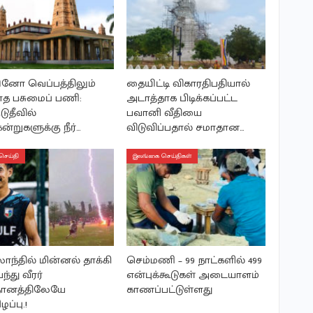
ினோ வெப்பத்திலும்
தையிட்டி விகாரதிபதியால்
த பசுமைப் பணி:
அடாத்தாக பிடிக்கப்பட்ட
ுடுதீவில்
பவானி வீதியை
ன்றுகளுக்கு நீர்…
விடுவிப்பதால் சமாதான…
செய்தி
இலங்கை செய்திகள்
லாந்தில் மின்னல் தாக்கி
செம்மணி – 99 நாட்களில் 499
ந்து வீரர்
என்புக்கூடுகள் அடையாளம்
ானத்திலேயே
காணப்பட்டுள்ளது
ழப்பு.!