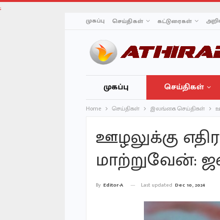
;
முகப்பு
அறிவ
செய்திகள்
கட்டுரைகள்
முகப்பு
செய்திகள்
Home
செய்திகள்
இலங்கை செய்திகள்
ஊ
ஊழலுக்கு எதி
மாற்றுவேன்: ஜ
Last updated
Dec 10, 2024
By
Editor-A