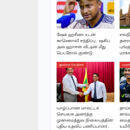
ஷேக் ஹசீனா உடன்
எல்ந
காணொலி சந்திப்பு… ஷகிப்
தளரா
அல் ஹாசன் வீட்டின் மீது
புங்க
பெட்ரோல் குண்டு…
மரக்க
இலங்கை செய்திகள்
உலகச்
யாழ்ப்பாண மாவட்டச்
தாய்
செயலக அனர்த்த
கால்ப
முகாமைத்துவ நிலையத்தின்
மைத
புதிய உதவிப் பணிப்பாளர்…
உயிரி