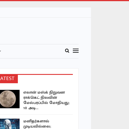
LATEST
எலான் மஸ்க் நிறுவன
விலை கொட
ராக்கெட் நிலவின்
உணவுகளை
மேல்பரப்பில் மோதியது;
நோய்கள
10 அடி…
வளர்க்கின
மனிதர்களால்
பாதுகாப்ப
முடியவில்லை;
எதையும் ச