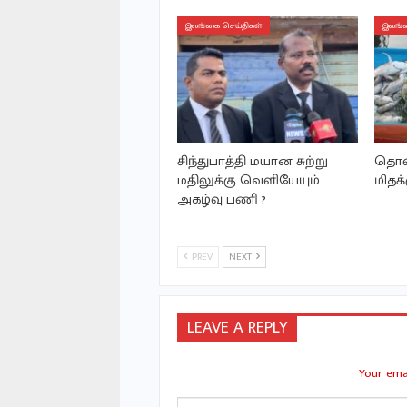
இலங்கை செய்திகள்
இலங்க
சிந்துபாத்தி மயான சுற்று
தொண்
மதிலுக்கு வெளியேயும்
மிதக்
அகழ்வு பணி ?
PREV
NEXT
LEAVE A REPLY
Your emai