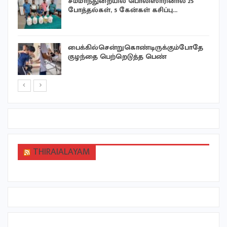
்
சம்மாந்துறையில் பொலிஸாரினால் 25
போத்தல்கள், 5 கேன்கள் கசிப்பு…
பைக்கில்சென்றுகொண்டிருக்கும்போதே
குழந்தை பெற்றெடுத்த பெண்
THIRAIALAYAM