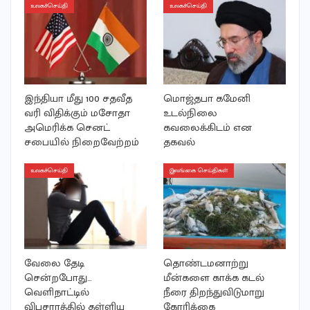
உலகச்செய்தி
உலகச்செய்தி
இந்தியா மீது 100 சதவீத
மொஜ்தபா கமேனி
வரி விதிக்கும் மசோதா
உடல்நிலை
அமெரிக்க செனட்
கவலைக்கிடம் என
சபையில் நிறைவேற்றம்
தகவல்
உலகச்செய்தி
இலங்கை செய்திகள்
வேலை தேடி
தொண்டமனாற்று
சென்றபோது…
மீன்களை காக்க கடல்
வெளிநாட்டில்
நீரை திறந்துவிடுமாறு
விபசாரத்தில் தள்ளிய
கோரிக்கை