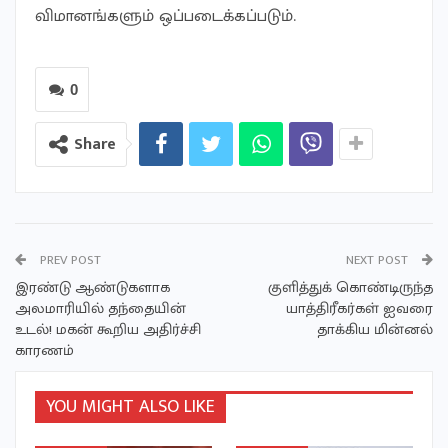
விமானங்களும் ஒப்படைக்கப்படும்.
0
Share
PREV POST
NEXT POST
இரண்டு ஆண்டுகளாக
குளித்துக் கொண்டிருந்த
அலமாரியில் தந்தையின்
யாத்திரீகர்கள் ஐவரை
உடல்! மகன் கூறிய அதிர்ச்சி
தாக்கிய மின்னல்
காரணம்
YOU MIGHT ALSO LIKE