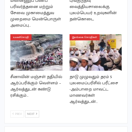
மின்னணுப் பணப்
புங்குடுதீவு
பரிவர்த்தனை மற்றும்
வைத்தியசாலைக்கு
சேவை முகாமைத்துவ
புலம்பெயர் உறவுகளின்
முறைமை மென்பொருள்
நன்கொடை
அமைப்பு…
உலகச்செய்தி
இலங்கை செய்திகள்
சீனாவின் மஞ்சள் நதியில்
நாடு முழுவதும் தரம் 5
ஆர்ப்பரிக்கும் வெள்ளம் –
புலமைப்பரிசில் பரீட்சை
ஆர்வத்துடன் கண்டு
-அம்பாறை மாவட்ட
ரசிக்கும்…
மாணவர்கள்
ஆர்வத்துடன்…
PREV
NEXT