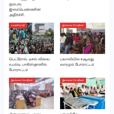
கும்பல்;
இளம்பெண்ணின்
அதிர்ச்சி…
உலகச்செய்தி
இலங்கை செய்திகள்
பெட்ரோல், டீசல் விலை
பலாலியில் 8ஆவது
உயர்வு; பாகிஸ்தானில்
வாரமும் போராட்டம்
போராட்டம்
இலங்கை செய்திகள்
இலங்கை செய்திகள்