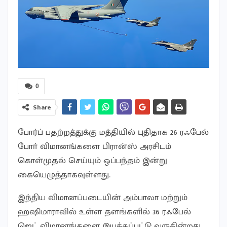
0
Share
போர்ப் பதற்றத்துக்கு மத்தியில் புதிதாக 26 ரஃபேல்
போா் விமானங்களை பிரான்ஸ் அரசிடம்
கொள்முதல் செய்யும் ஒப்பந்தம் இன்று
கையெழுத்தாகவுள்ளது.
இந்திய விமானப்படையின் அம்பாலா மற்றும்
ஹஷிமாராவில் உள்ள தளங்களில் 36 ரஃபேல்
ஜெட் விமானங்களை இயக்கப்பட்டு வருகின்றது.