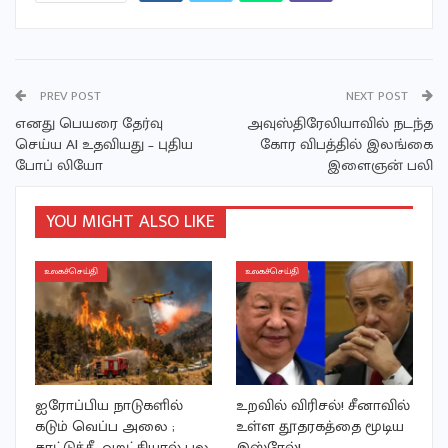
PREV POST
NEXT POST
எனது பெயரை தேர்வு
அவுஸ்திரேலியாவில் நடந்த
செய்ய AI உதவியது – புதிய
கோர விபத்தில் இலங்கை
போப் லியோ
இளைஞன் பலி
YOU MIGHT ALSO LIKE
உலகச்செய்தி
உலகச்செய்தி
ஐரோப்பிய நாடுகளில்
உறவில் விரிசல்! சீனாவில்
கடும் வெப்ப அலை ;
உள்ள தூதரகத்தை மூடிய
காட்டுத்தீ, வறட்சியால் பல
இஸ்ரேல்!