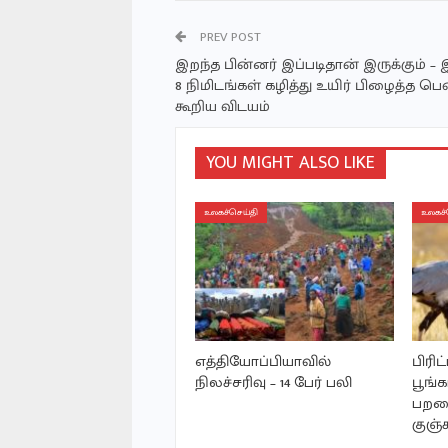
PREV POST
இறந்த பின்னர் இப்படிதான் இருக்கும் – 
8 நிமிடங்கள் கழித்து உயிர் பிழைத்த ப
கூறிய விடயம்
YOU MIGHT ALSO LIKE
உலகச்செய்தி
உலகச்
எத்தியோப்பியாவில்
பிரி
நிலச்சரிவு – 14 பேர் பலி
பூங்
பறவை
குஞ்