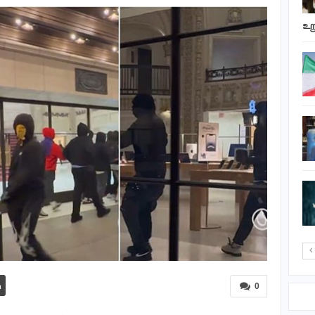
எதிராகச் சட்ட…
உற
நெடுந்தீவு கடலில்
தத்தளித்த நிலையில்
மீட்கப்பட்ட தமிழக…
பிரிட்டிஷ்
கொலம்பியாவில்
பேரழிவை ஏற்படுத்திய
காட்டுத்தீ
போதைப்பொருள்
கடத்தல் காரி ‘மது’ கைது
0