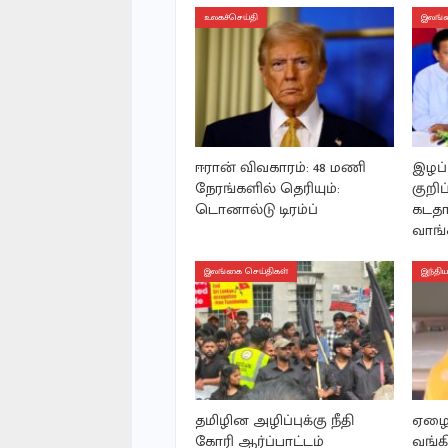
உலகச்செய்தி
இலங்க
ஈரான் விவகாரம்: 48 மணி
இழப
நேரங்களில் தெரியும்:
குறிப
டொனால்டு டிரம்ப்
கடதா
வாங்க
இலங்கை செய்திகள்
இந்திய
தமிழின அழிப்புக்கு நீதி
ஏழை
கோரி ஆர்ப்பாட்டம்
வங்க