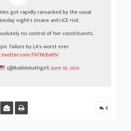
eles got rapidly ransacked by the usual
nday night’s insane anti-ICE riot.
solutely no control of her constituents.
pic failure by LA’s worst ever
c.twitter.com/TkFNUb8tIV
(@Bubblebathgirl)
June 10, 2025
0