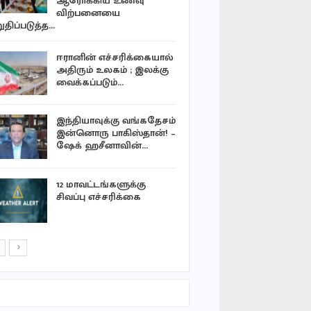
ஆரோக்கிய உணவு
நிதியத்தி
விற்பனையை
வருமானம்
ுதிப்படுத்த…
புளியங்குள
ஈரானின் எச்சரிக்கையால்
சாரதி ஐஸ்
அதிரும் உலகம் ; இலக்கு
பயன்படுத்
வைக்கப்படும்…
பேருந்து…
மாட்ரிட் காட
இந்தியாவுக்கு வங்கதேசம்
நிவாரண நி
இன்னொரு பாகிஸ்தான்! –
லட்சம் வழ
ஷேக் ஹசீனாவின்…
மெஸ்ஸி!
12 மாவட்டங்களுக்கு
உயர்தரம் ம
சிவப்பு எச்சரிக்கை
புலமைப்பர
பரிட்சைகள
வெளியா