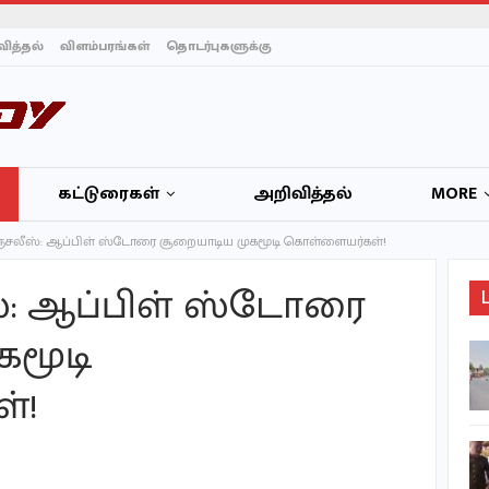
ித்தல்
விளம்பரங்கள்
தொடர்புகளுக்கு
கட்டுரைகள்
அறிவித்தல்
MORE
்சலீஸ்: ஆப்பிள் ஸ்டோரை சூறையாடிய முகமூடி கொள்ளையர்கள்!
்: ஆப்பிள் ஸ்டோரை
கமூடி
2026-ல் மட்டும் 56 பேருக்கு
மரண தண்டனை
்!
நிறைவேற்றிய ஈரான்! –…
சுகாதார விதிமுறைகளை
மீறிய வியாபாரிகளுக்கு