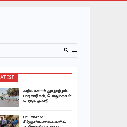
LATEST
கழிவுகளால் துர்நாற்றம்-
பாடசாலை 
பாதசாரிகள், பொதுமக்கள்
ஆசிரியைக
பெரும் அவதி
சம்பவம் ; 
குத்திக்…
பாடசாலை
நரசிங்கர் 
சிற்றுண்டிசாலைகளில்
அபிவிருத்