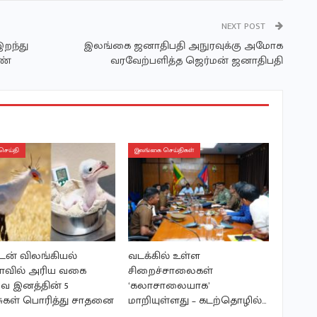
NEXT POST
இறந்து
இலங்கை ஜனாதிபதி அநுரவுக்கு அமோக
ெண்
வரவேற்பளித்த ஜெர்மன் ஜனாதிபதி
செய்தி
இலங்கை செய்திகள்
ட்டன் விலங்கியல்
வடக்கில் உள்ள
காவில் அரிய வகை
சிறைச்சாலைகள்
 இனத்தின் 5
‘கலாசாலையாக’
சுகள் பொரித்து சாதனை
மாறியுள்ளது – கடற்தொழில்…