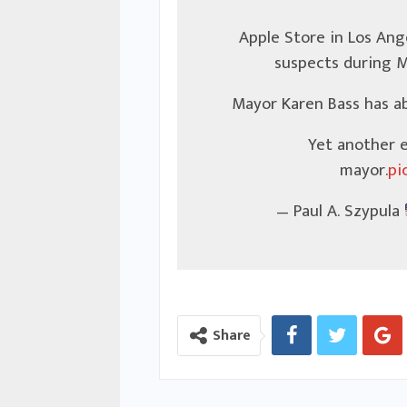
Apple Store in Los Ang
suspects during Mo
Mayor Karen Bass has ab
Yet another e
mayor.
pi
— Paul A. Szypula
Share