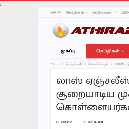
;
முகப்பு
அறிவ
செய்திகள்
கட்டுரைகள்
முகப்பு
செய்திகள்
Home
செய்திகள்
உலகச்செய்தி
லாஸ் ஏஞ
லாஸ் ஏஞ்சலீஸ
சூறையாடிய மு
கொள்ளையர்கள
On
Jun 12, 2025
By
Editor-A