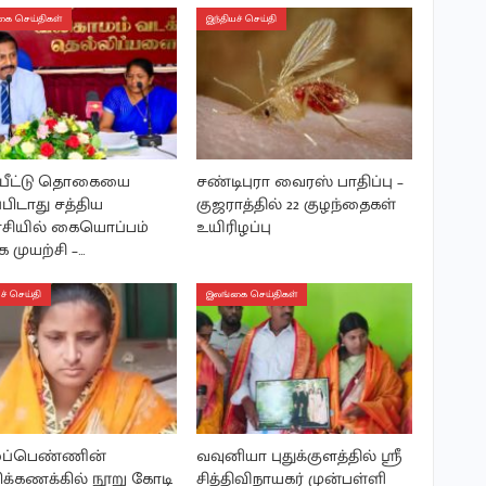
ை செய்திகள்
இந்தியச் செய்தி
்பீட்டு தொகையை
சண்டிபுரா வைரஸ் பாதிப்பு –
்பிடாது சத்திய
குஜராத்தில் 22 குழந்தைகள்
சியில் கையொப்பம்
உயிரிழப்பு
 முயற்சி –…
ச் செய்தி
இலங்கை செய்திகள்
ப்பெண்ணின்
வவுனியா புதுக்குளத்தில் ஶ்ரீ
ிக்கணக்கில் நூறு கோடி
சித்திவிநாயகர் முன்பள்ளி