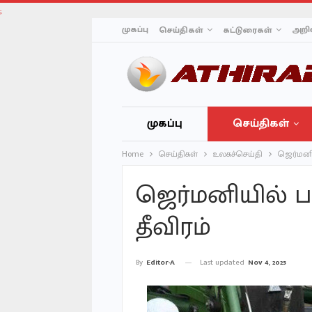
;
முகப்பு
அறிவ
செய்திகள்
கட்டுரைகள்
முகப்பு
செய்திகள்
Home
செய்திகள்
உலகச்செய்தி
ஜெர்மனிய
ஜெர்மனியில் ப
தீவிரம்
Last updated
Nov 4, 2025
By
Editor-A