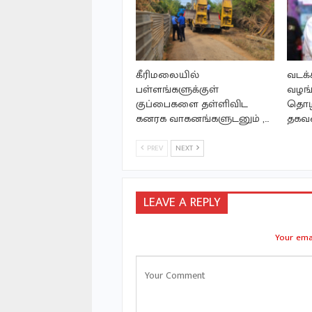
கீரிமலையில்
வடக்
பள்ளங்களுக்குள்
வழங்
குப்பைகளை தள்ளிவிட
தொழி
கனரக வாகனங்களுடனும் ,…
தகவ
PREV
NEXT
LEAVE A REPLY
Your emai