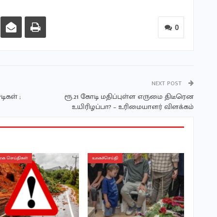
0
NEXT POST
ிகள் ;
ரூ.21 கோடி மதிப்புள்ள எருமை திடீரென
உயிரிழப்பா? – உரிமையாளர் விளக்கம்
ை செய்திகள்
உலகச்செய்தி