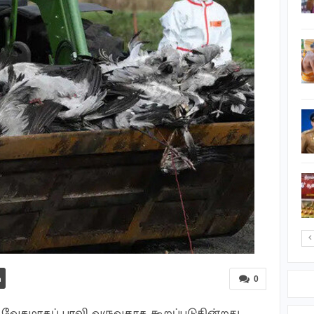
அடையாளம்…
சிந்துபாத்தி மயான சுற்று
மதிலுக்கு வெளியேயும்
அகழ்வு பணி ?
தொண்டமனாற்றில்
இறந்து மிதக்கும் மீன்கள்
தையிட்டி பவானி வீதியை
மிக விரைவில் மீட்போம் –
வலி.வடக்கு…
0
 வேகமாகப் பரவி வருவதாக கூறப்படுகின்றது.