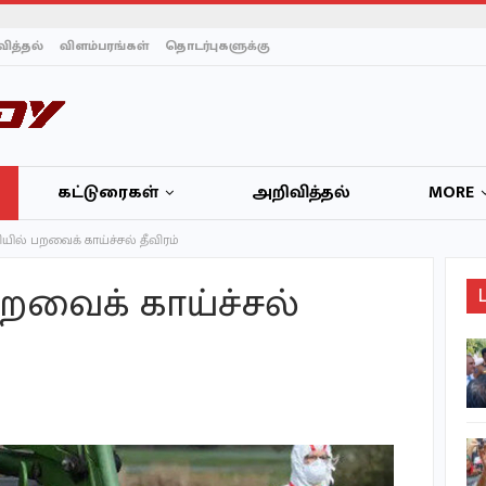
ித்தல்
விளம்பரங்கள்
தொடர்புகளுக்கு
கட்டுரைகள்
அறிவித்தல்
MORE
ில் பறவைக் காய்ச்சல் தீவிரம்
றவைக் காய்ச்சல்
தாய்லாந்தில் மின்னல்
தாக்கி கால்பந்து வீரர்
மைதானத்திலேயே…
செம்மணி – 99 நாட்களில்
499 என்புக்கூடுகள்