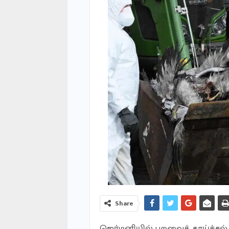
Share
ஜெர்மனியில் பறவைக் காய்ச்சல்