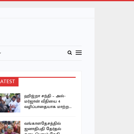
LATEST
ஹிஜ்றா சந்தி – அல்-
அரச குடும்
மர்ஜான் வீதியை 4
முறை: டென
வழிப்பாதையாக மாற்ற…
இளவரசி 
பயிற்சியில
வங்காளதேசத்தில்
ஷேக் ஹச
ஜனாதிபதி தேர்தல்
காணொலி ச