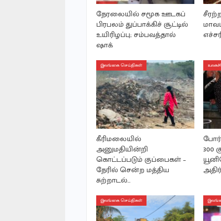
நேரலையில் சமூக ஊடகப்
சீரற
பிரபலம் துப்பாக்கிச் சூட்டில்
மாவட
உயிரிழப்பு; சம்பவத்தால்
எச்ச
ஷாக்
இலங்கை செய்திகள்
உலகச்
கீரிமலையில்
போர்
அனுமதியின்றி
300 
கொட்டப்படும் குப்பைகள் –
யூனி
நேரில் சென்ற மத்திய
அதிர்
சுற்றாடல்…
இலங்கை செய்திகள்
இலங்க