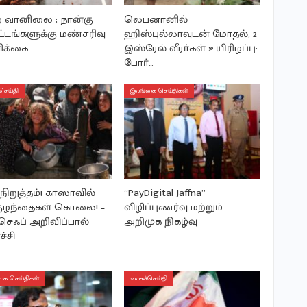
்ற வானிலை ; நான்கு
லெபனானில்
்டங்களுக்கு மண்சரிவு
ஹிஸ்புல்லாவுடன் மோதல்; 2
ரிக்கை
இஸ்ரேல் வீரா்கள் உயிரிழப்பு:
போா்…
செய்தி
இலங்கை செய்திகள்
நிறுத்தம்! காஸாவில்
“PayDigital Jaffna”
குழந்தைகள் கொலை! –
விழிப்புணர்வு மற்றும்
செஃப் அறிவிப்பால்
அறிமுக நிகழ்வு
ச்சி
ை செய்திகள்
உலகச்செய்தி