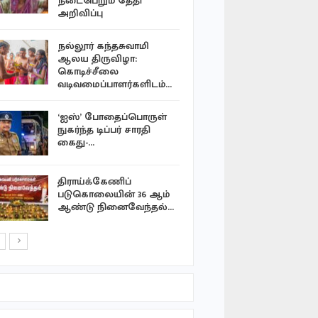
நடைபெறும் தேதி
ஷகிப் அல
அறிவிப்பு
வீட்டின்…
நல்லூர் கந்தசுவாமி
எல்நினோ 
ஆலய திருவிழா:
தளராத பச
கொடிச்சீலை
புங்குடுதீவ
வடிவமைப்பாளர்களிடம்…
‘ஐஸ்’ போதைப்பொருள்
தையிட்டி 
நுகர்ந்த டிப்பர் சாரதி
அடாத்தாக 
கைது-…
பவானி வீ
திராய்க்கேணிப்
யாழ்ப்பாண
படுகொலையின் 36 ஆம்
செயலக அ
ஆண்டு நினைவேந்தல்…
முகாமைத்
நிலையத்தி