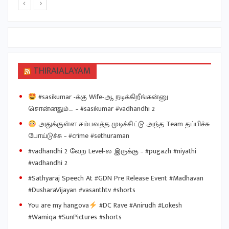
THIRAIALAYAM
#sasikumar -க்கு Wife-ஆ நடிக்கிறீங்கன்னு
சொன்னதும்…. – #sasikumar #vadhandhi 2
அதுக்குள்ள சம்பவத்த முடிச்சிட்டு அந்த Team தப்பிச்சு
போய்டுச்சு – #crime #sethuraman
#vadhandhi 2 வேற Level-ல இருக்கு – #pugazh #niyathi
#vadhandhi 2
#Sathyaraj Speech At #GDN Pre Release Event #Madhavan
#DusharaVijayan #vasanthtv #shorts
You are my hangova
#DC Rave #Anirudh #Lokesh
#Wamiqa #SunPictures #shorts