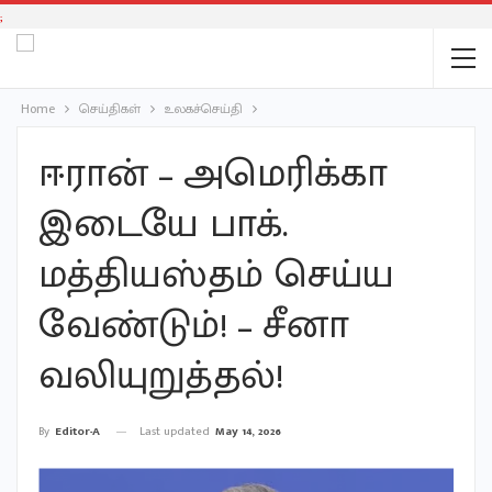
;
Home
செய்திகள்
உலகச்செய்தி
ஈரான் – அமெரிக்கா
இடையே பாக்.
மத்தியஸ்தம் செய்ய
வேண்டும்! – சீனா
வலியுறுத்தல்!
Last updated
May 14, 2026
By
Editor-A