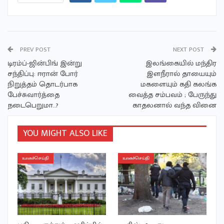
PREV POST
NEXT POST
டிரம்ப்-ஜின்பிங் இன்று
இலங்கையில் மந்திர
சந்திப்பு: ஈரான் போர்
இளநீரால் தாயையும்
நிறுத்தம் தொடர்பாக
மகளையும் கதி கலங்க
பேச்சுவார்த்தை
வைத்த சம்பவம் ; பேருந்து
நடைபெறுமா..?
காதலனால் வந்த வினை
YOU MIGHT ALSO LIKE
உலகச்செய்தி
உலகச்செய்தி