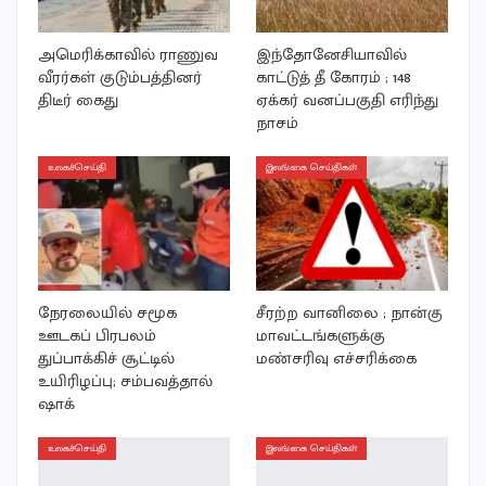
அமெரிக்காவில் ராணுவ
இந்தோனேசியாவில்
வீரர்கள் குடும்பத்தினர்
காட்டுத் தீ கோரம் ; 148
திடீர் கைது
ஏக்கர் வனப்பகுதி எரிந்து
நாசம்
உலகச்செய்தி
இலங்கை செய்திகள்
நேரலையில் சமூக
சீரற்ற வானிலை ; நான்கு
ஊடகப் பிரபலம்
மாவட்டங்களுக்கு
துப்பாக்கிச் சூட்டில்
மண்சரிவு எச்சரிக்கை
உயிரிழப்பு; சம்பவத்தால்
ஷாக்
உலகச்செய்தி
இலங்கை செய்திகள்