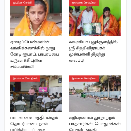
இந்தியச் செய்தி
இலங்கை செய்திகள்
ஏழைப்பெண்ணின்
வவுனியா புதுக்குளத்தில்
வங்கிக்கணக்கில் நூறு
ஶ்ரீ சித்திவிநாயகர்
கோடி ரூபாய்: பரபரப்பை
முன்பள்ளி திறந்து
உருவாக்கியுள்ள
வைப்பு!
சம்பவங்கள்
இலங்கை செய்திகள்
இலங்கை செய்திகள்
பாடசாலை மத்தியஸ்தம்
கழிவுகளால் துர்நாற்றம்-
தொடர்பான 3 நாள்
பாதசாரிகள், பொதுமக்கள்
பயிற்சிப் பட்டறை
பெரும் அவதி