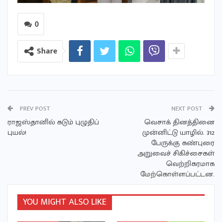
0
Share
PREV POST
NEXT POST
ராஜஸ்தானில் கடும் புழுதிப்
வெசாக் தினத்தினை
புயல்!
முன்னிட்டு யாழில். 312
பேருக்கு கண்புரை
அறுவைச் சிகிச்சைகள்
வெற்றிகரமாக
மேற்கொள்ளப்பட்டன.
YOU MIGHT ALSO LIKE