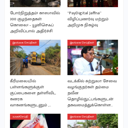
போர்நிறுத்தம்! காஸாவில்
“PayDigital Jaffna”
300 குழந்தைகள்
விழிப்புணர்வு மற்றும்
கொலை! – யூனிசெஃப்
அறிமுக நிகழ்வு
அறிவிப்பால் அதிர்ச்சி
இலங்கை செய்திகள்
இலங்கை செய்திகள்
கீரிமலையில்
வடக்கில் சுற்றுலா சேவை
பள்ளங்களுக்குள்
வழங்குநர்கள் தம்மை
குப்பைகளை தள்ளிவிட
நவீன
கனரக
தொழில்நுட்பங்களுடன்
வாகனங்களுடனும் ,…
தகவமைத்துக்கொள்ள…
உலகச்செய்தி
இலங்கை செய்திகள்