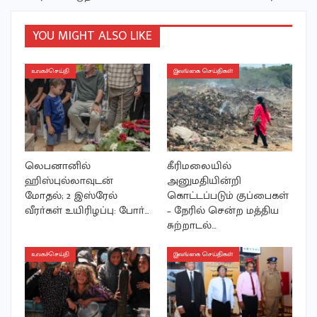
YOU MIGHT ALSO LIKE
உலகச்செய்தி
இலங்கை செய்திகள்
லெபனானில்
கீரிமலையில்
ஹிஸ்புல்லாவுடன்
அனுமதியின்றி
மோதல்; 2 இஸ்ரேல்
கொட்டப்படும் குப்பைகள்
வீரா்கள் உயிரிழப்பு: போா்…
– நேரில் சென்ற மத்திய
சுற்றாடல்…
உலகச்செய்தி
இலங்கை செய்திகள்