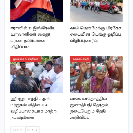
ஈரானில் 21 இஸ்ரேலிய
வலி தென்மேற்கு பிரதேச
உளவாளிகள் கைது!
சபையின் டெங்கு ஒழிப்பு
மரண தண்டனை
விழிப்புணர்வு
விதிப்பா?
இலங்கை செய்திகள்
உலகச்செய்தி
ஹிஜ்றா சந்தி – அல்-
வங்காளதேசத்தில்
மர்ஜான் வீதியை 4
ஜனாதிபதி தேர்தல்
வழிப்பாதையாக மாற்ற
நடைபெறும் தேதி
நடவடிக்கை
அறிவிப்பு
PREV
NEXT