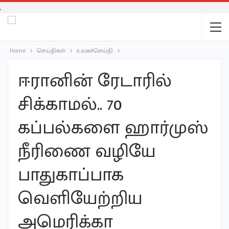
;
Home
செய்திகள்
உலகச்செய்தி
ஈரானின் ரேடாரில்
சிக்காமல்.. 70
கப்பல்களை ஹார்முஸ்
நீரிணை வழியே
பாதுகாப்பாக
வெளியேற்றிய
அமெரிக்கா