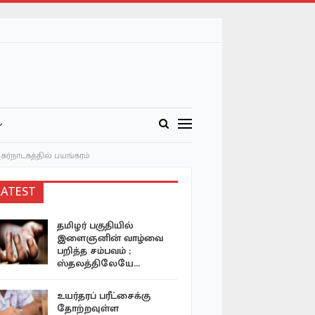
ர்நாடகத்தில் பயங்கரம்
LATEST
தமிழர் பகுதியில்
தமிழக முத
இளைஞனின் வாழ்வை
வழக்கில் தி
பறித்த சம்பவம் ;
விவகாரத்
ஸ்தலத்திலேயே…
யாழில் அடு
உயர்தரப் பரீட்சைக்கு
அரங்கேற
தோற்றவுள்ள