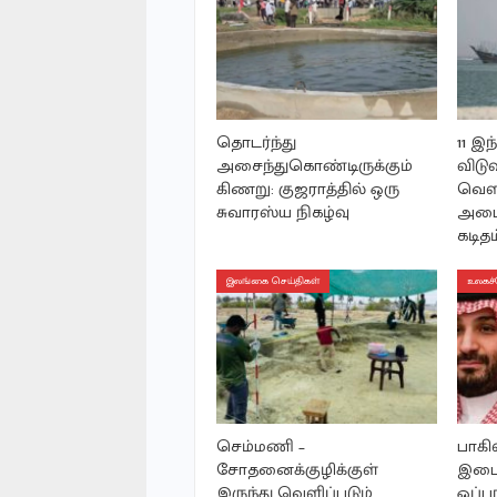
தொடர்ந்து
11 இ
அசைந்துகொண்டிருக்கும்
விடு
கிணறு: குஜராத்தில் ஒரு
வெளி
சுவாரஸ்ய நிகழ்வு
அமைச
கடிதம
இலங்கை செய்திகள்
உலகச்
செம்மணி –
பாகிஸ
சோதனைக்குழிக்குள்
இடைய
இருந்து வெளிப்படும்
ஒப்ப