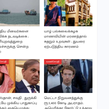
ந்திய மீனவர்களை
யாழ் பல்கலைக்கழக
விக்க நடவடிக்கை ;
மாணவியின் மரணத்தால்
யுறவுத்துறை
கதறும் உறவுகள் ; துயரை
்சருக்கு சென்ற
ஏற்படுத்திய காரணம்
்
செய்தி
உலகச்செய்தி
்தான், சவுதி , துருக்கி
மெட்டா நிறுவனத்துக்கு
ே முக்கிய பாதுகாப்பு
ரூ.5,400 கோடி அபராதம்;
ந்தம் கையெழுத்து
அமெரிக்கா கோர்ட்டு உத்தரவு