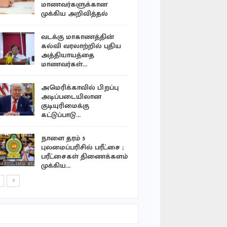
மரணங்களால
மாணவர்களுக்கான
தீவிரமாகும
முக்கிய அறிவித்தல்
செம்மணி 1
வடக்கு மாகாணத்தின்
என்புகூடுகள
கல்வி வரலாற்றில் புதிய
புதிதாக…
அத்தியாயத்தை
மாணவர்கள்…
அதிர்ச்சி 
அமெரிக்காவில் பிறப்பு
பள்ளியில் 
அடிப்படையிலான
நடத்திய 
குடியுரிமைக்கு
கட்டுப்பாடு…
செம்மணிய
கொடூரம்: 
நாளை தரம் 5
தலைகள், ச
புலமைப்பரிசில் பரீட்சை ;
பரீட்சைகள் திணைக்களம்
முக்கிய…