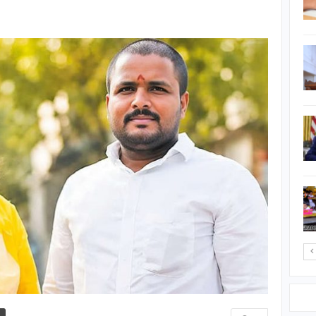
நடந்து சென்று
ஆய்வுப்பணி…
அமெரிக்காவில்
குடியேற்ற
விண்ணப்பங்களுக்கு
புதிய கட்டுப்பாடுகள்
புளியங்குளம்
பொலிசாரால் கைது
செய்யப்பட்ட சொகுசு
பேரூந்து உரிமையாளர்…
வவுனியா மாநகர
முதல்வரை பதவி நீக்கிய
ஆளுநரின்
தீர்மானத்திற்கான…