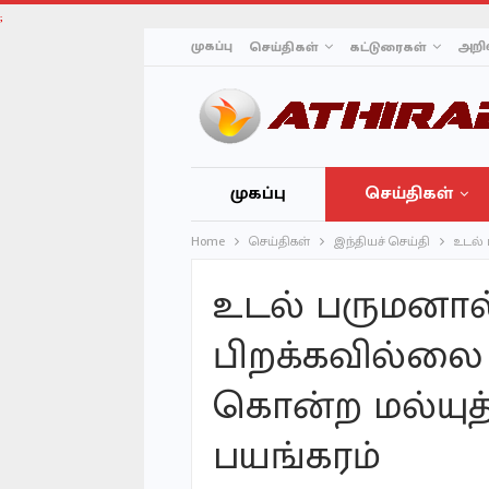
;
முகப்பு
அறிவ
செய்திகள்
கட்டுரைகள்
முகப்பு
செய்திகள்
Home
செய்திகள்
இந்தியச் செய்தி
உடல் 
உடல் பருமனால
பிறக்கவில்ல
கொன்ற மல்யுத்த
பயங்கரம்