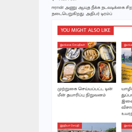
ஈரான் அணு ஆயுத நீக்க நடவடிக்கை சிற
நடைபெறுகிறது: அதிபர் டிரம்ப்
YOU MIGHT ALSO LIKE
இலங்கை செய்திகள்
இலங்க
முற்றுகை செய்யப்பட்ட டின்
யாழி
மீன் தயாரிப்பு நிறுவனம்
துப்ப
இளை
விச
உயரத
இந்தியச் செய்தி
இலங்க