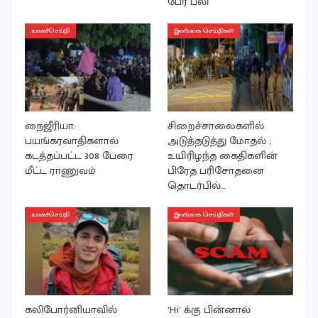
பேர் பலி
உலகச்செய்தி
இலங்கை செய்திகள்
நைஜீரியா:
சிறைச்சாலைகளில்
பயங்கரவாதிகளால்
அடுத்தடுத்து மோதல் ;
கடத்தப்பட்ட 308 பேரை
உயிரிழந்த கைதிகளின்
மீட்ட ராணுவம்
பிரேத பரிசோதனை
தொடர்பில்…
உலகச்செய்தி
இலங்கை செய்திகள்
கலிபோர்னியாவில்
‘Hi’ க்கு பின்னால்