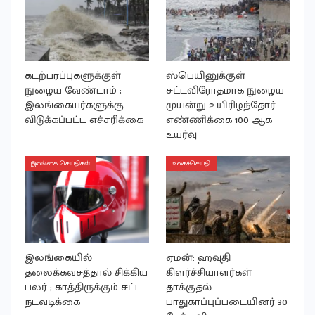
கடற்பரப்புகளுக்குள்
ஸ்பெயினுக்குள்
நுழைய வேண்டாம் ;
சட்டவிரோதமாக நுழைய
இலங்கையர்களுக்கு
முயன்று உயிரிழந்தோர்
விடுக்கப்பட்ட எச்சரிக்கை
எண்ணிக்கை 100 ஆக
உயர்வு
இலங்கை செய்திகள்
உலகச்செய்தி
இலங்கையில்
ஏமன்: ஹவுதி
தலைக்கவசத்தால் சிக்கிய
கிளர்ச்சியாளர்கள்
பலர் ; காத்திருக்கும் சட்ட
தாக்குதல்-
நடவடிக்கை
பாதுகாப்புப்படையினர் 30