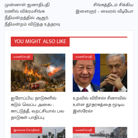
முன்னாள் ஜனாதிபதி
சிங்கத்திடம் சிக்கிய
ரணில் விக்ரமசிங்க
இளைஞர் – வைரல் வீடியோ
நீதிமன்றத்தில் ஆஜர்;
நீதிமன்றம் விடுத்த உத்தரவு
YOU MIGHT ALSO LIKE
உலகச்செய்தி
உலகச்செய்தி
ஐரோப்பிய நாடுகளில்
உறவில் விரிசல்! சீனாவில்
கடும் வெப்ப அலை ;
உள்ள தூதரகத்தை மூடிய
காட்டுத்தீ, வறட்சியால் பல
இஸ்ரேல்!
நாடுகள் பாதிப்பு
இலங்கை செய்திகள்
உலகச்செய்தி