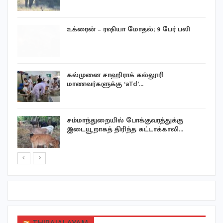
உக்ரைன் – ரஷியா மோதல்; 9 பேர் பலி
்
கல்முனை சாஹிராக் கல்லூரி
மாணவர்களுக்கு ‘aTd’…
சம்மாந்துறையில் போக்குவரத்துக்கு
இடையூறாகத் திரிந்த கட்டாக்காலி…