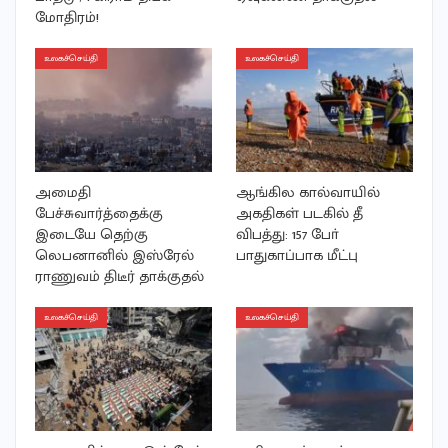
மோதிரம்!
உலகச்செய்தி
உலகச்செய்தி
அமைதி
ஆங்கில கால்வாயில்
பேச்சுவார்த்தைக்கு
அகதிகள் படகில் தீ
இடையே தெற்கு
விபத்து: 157 போ்
லெபனானில் இஸ்ரேல்
பாதுகாப்பாக மீட்பு
ராணுவம் திடீர் தாக்குதல்
உலகச்செய்தி
உலகச்செய்தி