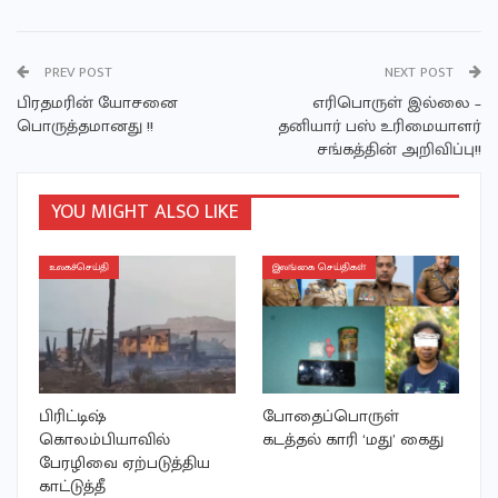
PREV POST
NEXT POST
பிரதமரின் யோசனை
எரிபொருள் இல்லை –
பொருத்தமானது !!
தனியார் பஸ் உரிமையாளர்
சங்கத்தின் அறிவிப்பு!!
YOU MIGHT ALSO LIKE
உலகச்செய்தி
இலங்கை செய்திகள்
பிரிட்டிஷ்
போதைப்பொருள்
கொலம்பியாவில்
கடத்தல் காரி ‘மது’ கைது
பேரழிவை ஏற்படுத்திய
காட்டுத்தீ