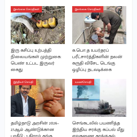
இலங்கை செய்திகள்
இலங்கை செய்திகள்
இரு கசிப்பு உற்பத்தி
க.பொ.த உயர்தரப்
நிலையங்கள் முற்றுகை:
பரீட்சார்த்திகளின் நலன்
பெண் உட்பட இருவர்
கருதி விசேட டெங்கு
கைது
ஒழிப்பு நடவடிக்கை
இந்தியச் செய்தி
உலகச்செய்தி
தமிழ்நாடு அரசின் 2026–
செங்கடலில் பயணித்த
27ஆம் ஆண்டுக்கான
இந்திய சரக்கு கப்பல் மீது
பாதீடு ; 1 கிராம் தங்க
ஏவுகணை தாக்குதல்