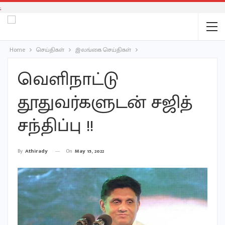
;
Home
செய்திகள்
இலங்கை செய்திகள்
வெளிநாட்டு
தூதுவர்களுடன் சஜித்
சந்திப்பு !!
On
May 15, 2022
By
Athirady