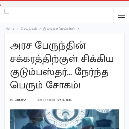
;
Home
செய்திகள்
இலங்கை செய்திகள்
அரச பேருந்தின்
சக்கரத்திற்குள் சிக்கிய
குடும்பஸ்தர்… நேர்ந்த
பெரும் சோகம்!
Last updated
Jun 9, 2024
By
Editor-A