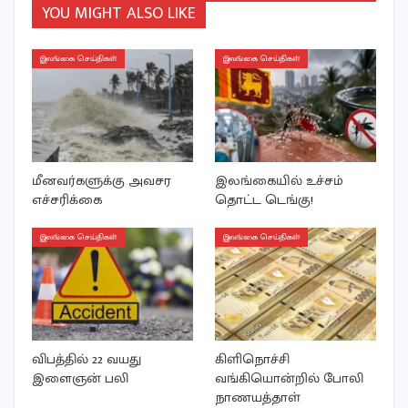
YOU MIGHT ALSO LIKE
இலங்கை செய்திகள்
இலங்கை செய்திகள்
மீனவர்களுக்கு அவசர
இலங்கையில் உச்சம்
எச்சரிக்கை
தொட்ட டெங்கு!
இலங்கை செய்திகள்
இலங்கை செய்திகள்
விபத்தில் 22 வயது
கிளிநொச்சி
இளைஞன் பலி
வங்கியொன்றில் போலி
நாணயத்தாள்