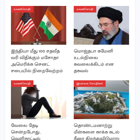
உலகச்செய்தி
உலகச்செய்தி
இந்தியா மீது 100 சதவீத
மொஜ்தபா கமேனி
வரி விதிக்கும் மசோதா
உடல்நிலை
அமெரிக்க செனட்
கவலைக்கிடம் என
சபையில் நிறைவேற்றம்
தகவல்
உலகச்செய்தி
இலங்கை செய்திகள்
வேலை தேடி
தொண்டமனாற்று
சென்றபோது…
மீன்களை காக்க கடல்
வெளிநாட்டில்
நீரை திறந்துவிடுமாறு