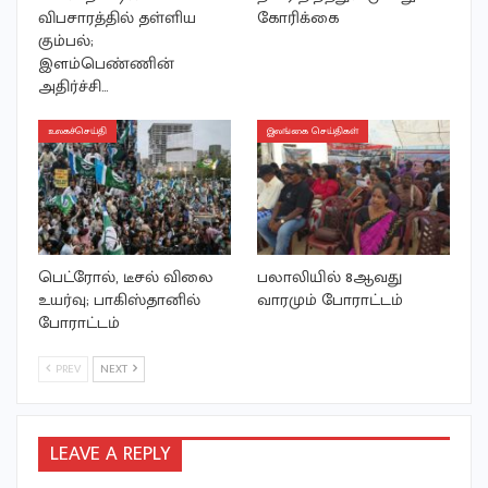
விபசாரத்தில் தள்ளிய
கோரிக்கை
கும்பல்;
இளம்பெண்ணின்
அதிர்ச்சி…
உலகச்செய்தி
இலங்கை செய்திகள்
பெட்ரோல், டீசல் விலை
பலாலியில் 8ஆவது
உயர்வு; பாகிஸ்தானில்
வாரமும் போராட்டம்
போராட்டம்
PREV
NEXT
LEAVE A REPLY