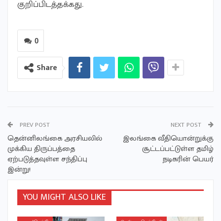
குறிப்பிடத்தக்கது.
0
Share
PREV POST
NEXT POST
தென்னிலங்கை அரசியலில்
இலங்கை வீதியொன்றுக்கு
முக்கிய திருப்பத்தை
சூட்டப்பட்டுள்ள தமிழ்
ஏற்படுத்தவுள்ள சந்திப்பு
நடிகரின் பெயர்
இன்று!
YOU MIGHT ALSO LIKE