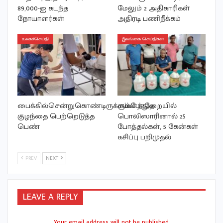
89,000-ஐ கடந்த
மேலும் 2 அதிகாரிகள்
நோயாளர்கள்
அதிரடி பணிநீக்கம்
உலகச்செய்தி
இலங்கை செய்திகள்
பைக்கில்சென்றுகொண்டிருக்கும்போதே
சம்மாந்துறையில்
குழந்தை பெற்றெடுத்த
பொலிஸாரினால் 25
பெண்
போத்தல்கள், 5 கேன்கள்
கசிப்பு பறிமுதல்
PREV
NEXT
LEAVE A REPLY
Your email address will not be published.