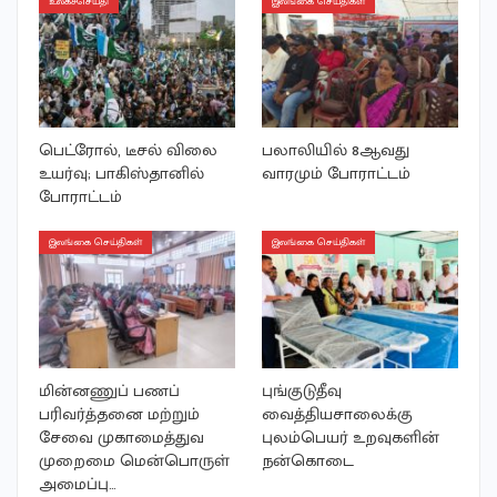
உலகச்செய்தி
இலங்கை செய்திகள்
பெட்ரோல், டீசல் விலை
பலாலியில் 8ஆவது
உயர்வு; பாகிஸ்தானில்
வாரமும் போராட்டம்
போராட்டம்
இலங்கை செய்திகள்
இலங்கை செய்திகள்
மின்னணுப் பணப்
புங்குடுதீவு
பரிவர்த்தனை மற்றும்
வைத்தியசாலைக்கு
சேவை முகாமைத்துவ
புலம்பெயர் உறவுகளின்
முறைமை மென்பொருள்
நன்கொடை
அமைப்பு…