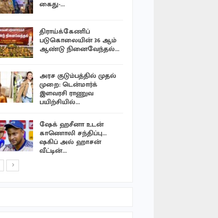
பவானி வீ
கைது-…
யாழ்ப்பாண
திராய்க்கேணிப்
செயலக அ
படுகொலையின் 36 ஆம்
முகாமைத்
ஆண்டு நினைவேந்தல்…
நிலையத்தி
அரச குடும்பத்தில் முதல்
தாய்லாந்த
முறை: டென்மார்க்
தாக்கி கால்
இளவரசி ராணுவ
மைதானத்
பயிற்சியில்…
செம்மணி –
ஷேக் ஹசீனா உடன்
499 என்புக
காணொலி சந்திப்பு…
அடையாள
ஷகிப் அல் ஹாசன்
வீட்டின்…