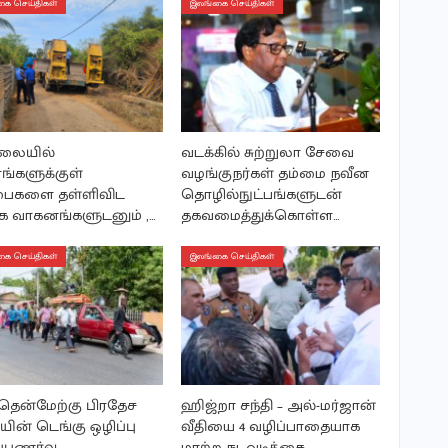
ை செய்திகள்
இலங்கை செய்திகள்
மலையில்
வடக்கில் சுற்றுலா சேவை
ங்களுக்குள்
வழங்குநர்கள் தம்மை நவீன
பைகளை தள்ளிவிட
தொழில்நுட்பங்களுடன்
 வாகனங்களுடனும் ,…
தகவமைத்துக்கொள்ள…
ை செய்திகள்
இலங்கை செய்திகள்
தென்மேற்கு பிரதேச
ஹிஜ்றா சந்தி – அல்-மர்ஜான்
ின் டெங்கு ஒழிப்பு
வீதியை 4 வழிப்பாதையாக
்புணர்வு
மாற்ற நடவடிக்கை