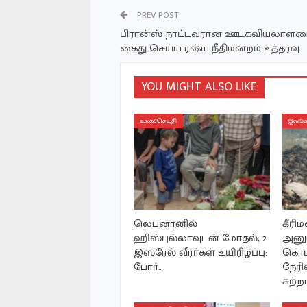
PREV POST
பிரான்ஸ் நாட்டவரான ஊடகவியலாளரை
கைது செய்ய ரஷ்ய நீதிமன்றம் உத்தரவு
YOU MIGHT ALSO LIKE
உலகச்செய்தி
இலங்க
லெபனானில்
கீரி
ஹிஸ்புல்லாவுடன் மோதல்; 2
அனும
இஸ்ரேல் வீரா்கள் உயிரிழப்பு:
கொட்
போா்…
நேரி
சுற்ற