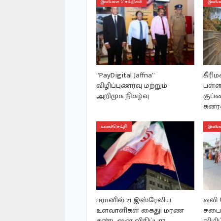
இலங்கை செய்திகள்
இலங்க
“PayDigital Jaffna”
கீரி
விழிப்புணர்வு மற்றும்
பள்ள
அறிமுக நிகழ்வு
குப்
கனரக
உலகச்செய்தி
இலங்க
ஈரானில் 21 இஸ்ரேலிய
வலி 
உளவாளிகள் கைது! மரண
சபைய
தண்டனை விதிப்பா?
விழிப