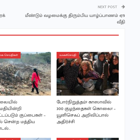
NEXT POST
க்
மீண்டும் வழமைக்கு திரும்பிய யாழ்ப்பாணம் ஏ9
வீதி
ை செய்திகள்
உலகச்செய்தி
மலையில்
போர்நிறுத்தம்! காஸாவில்
தியின்றி
300 குழந்தைகள் கொலை! –
டப்படும் குப்பைகள் –
யூனிசெஃப் அறிவிப்பால்
ல் சென்ற மத்திய
அதிர்ச்சி
ாடல்…