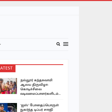
LATEST
நல்லூர் கந்தசுவாமி
எல்நினோ 
ஆலய திருவிழா:
தளராத பச
கொடிச்சீலை
புங்குடுதீவ
வடிவமைப்பாளர்களிடம்…
தையிட்டி 
‘ஐஸ்’ போதைப்பொருள்
அடாத்தாக 
நுகர்ந்த டிப்பர் சாரதி