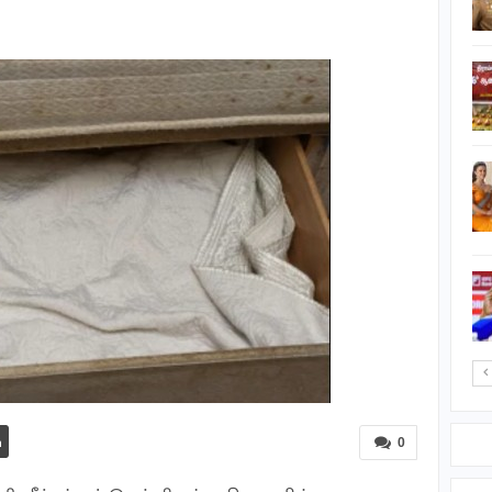
தையிட்டி பவானி வீதியை
மிக விரைவில் மீட்போம் –
வலி.வடக்கு…
தென்ஆப்பிரிக்காவில்
பிரபல நீச்சல் வீரரின் வீடு
தீ விபத்தில் எரிந்து…
எலான் மஸ்க் நிறுவன
ராக்கெட் நிலவின்
மேல்பரப்பில் மோதியது;
10 அடி…
0