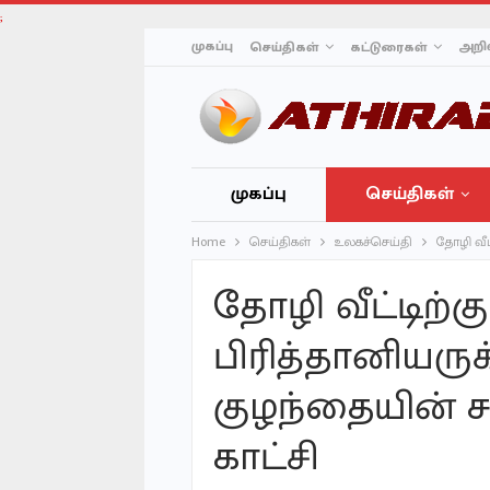
;
முகப்பு
அறிவ
செய்திகள்
கட்டுரைகள்
முகப்பு
செய்திகள்
Home
செய்திகள்
உலகச்செய்தி
தோழி வீட
தோழி வீட்டிற்க
பிரித்தானியருக
குழந்தையின் ச
காட்சி