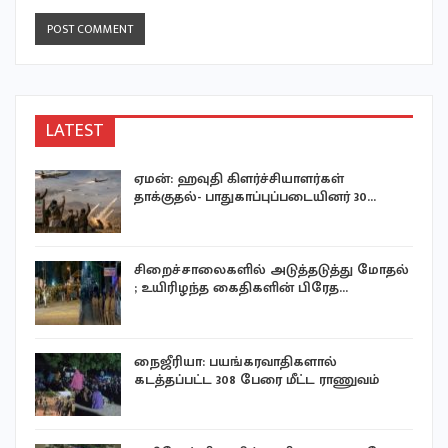
LATEST
ஏமன்: ஹவுதி கிளர்ச்சியாளர்கள்
தாக்குதல்- பாதுகாப்புப்படையினர் 30…
சிறைச்சாலைகளில் அடுத்தடுத்து மோதல்
; உயிரிழந்த கைதிகளின் பிரேத…
து
நைஜீரியா: பயங்கரவாதிகளால்
கடத்தப்பட்ட 308 பேரை மீட்ட ராணுவம்