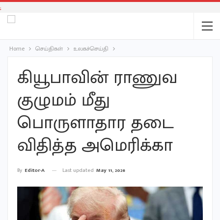
;
Home
செய்திகள்
உலகச்செய்தி
கியூபாவின் ராணுவ
குழுமம் மீது
பொருளாதார தடை
விதித்த அமெரிக்கா
Last updated
May 11, 2026
By
Editor-A