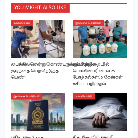
YOU MIGHT ALSO LIKE
உலகச்செய்தி
இலங்கை செய்திகள்
பைக்கில்சென்றுகொண்டிருக்கும்போதே
சம்மாந்துறையில்
குழந்தை பெற்றெடுத்த
பொலிஸாரினால் 25
பெண்
போத்தல்கள், 5 கேன்கள்
கசிப்பு பறிமுதல்
இலங்கை செய்திகள்
உலகச்செய்தி
புதிய இலங்கை
சிகாகோவில் இறுதி