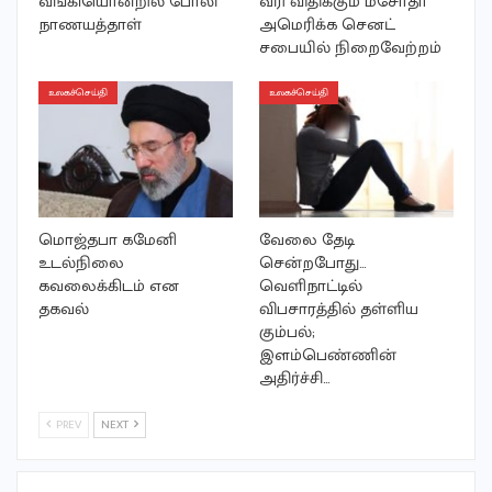
வங்கியொன்றில் போலி
வரி விதிக்கும் மசோதா
நாணயத்தாள்
அமெரிக்க செனட்
சபையில் நிறைவேற்றம்
உலகச்செய்தி
உலகச்செய்தி
மொஜ்தபா கமேனி
வேலை தேடி
உடல்நிலை
சென்றபோது…
கவலைக்கிடம் என
வெளிநாட்டில்
தகவல்
விபசாரத்தில் தள்ளிய
கும்பல்;
இளம்பெண்ணின்
அதிர்ச்சி…
PREV
NEXT