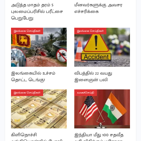
அடுத்த மாதம் தரம் 5
மீனவர்களுக்கு அவசர
புலமைப்பரிசில் பரீட்சை
எச்சரிக்கை
பெறுபேறு
இலங்கை செய்திகள்
இலங்கை செய்திகள்
இலங்கையில் உச்சம்
விபத்தில் 22 வயது
தொட்ட டெங்கு!
இளைஞன் பலி
இலங்கை செய்திகள்
உலகச்செய்தி
கிளிநொச்சி
இந்தியா மீது 100 சதவீத