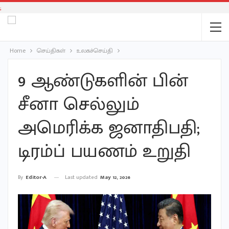
;
Home
செய்திகள்
உலகச்செய்தி
9 ஆண்டுகளின் பின்
சீனா செல்லும்
அமெரிக்க ஜனாதிபதி;
டிரம்ப் பயணம் உறுதி
Last updated
May 12, 2026
By
Editor-A