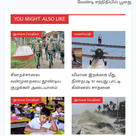
வேண்டி சந்நிதியில் பூஜை
YOU MIGHT ALSO LIKE
இலங்கை செய்திகள்
உலகச்செய்தி
சிறைச்சாலை
விமான இறக்கை மீது
வன்முறையை தூண்டிய
நின்றபடி 97 வயது பாட்டி
குழுக்கள் அடையாளம்
கின்னஸ் சாதனை
இலங்கை செய்திகள்
இலங்கை செய்திகள்