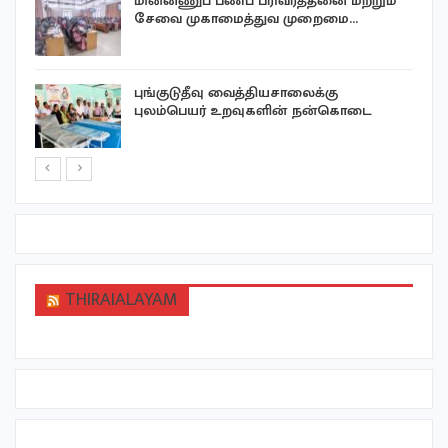
மின்னணுப் பணப் பரிவர்த்தனை மற்றும்
சேவை முகாமைத்துவ முறைமை…
ை
புங்குடுதீவு வைத்தியசாலைக்கு
புலம்பெயர் உறவுகளின் நன்கொடை
THIRAIALAYAM