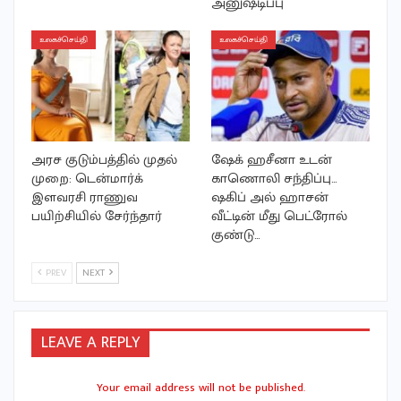
அனுஷ்டிப்பு
உலகச்செய்தி
உலகச்செய்தி
அரச குடும்பத்தில் முதல்
ஷேக் ஹசீனா உடன்
முறை: டென்மார்க்
காணொலி சந்திப்பு…
இளவரசி ராணுவ
ஷகிப் அல் ஹாசன்
பயிற்சியில் சேர்ந்தார்
வீட்டின் மீது பெட்ரோல்
குண்டு…
PREV
NEXT
LEAVE A REPLY
Your email address will not be published.