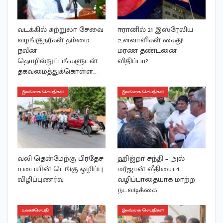
வடக்கில் சுற்றுலா சேவை
ஈரானில் 21 இஸ்ரேலிய
வழங்குநர்கள் தம்மை
உளவாளிகள் கைது!
நவீன
மரண தண்டனை
தொழில்நுட்பங்களுடன்
விதிப்பா?
தகவமைத்துக்கொள்ள…
இலங்கை செய்திகள்
இலங்கை செய்திகள்
வலி தென்மேற்கு பிரதேச
ஹிஜ்றா சந்தி – அல்-
சபையின் டெங்கு ஒழிப்பு
மர்ஜான் வீதியை 4
விழிப்புணர்வு
வழிப்பாதையாக மாற்ற
நடவடிக்கை
உலகச்செய்தி
இலங்கை செய்திகள்