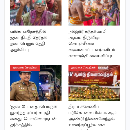
வங்காளதேசத்தில்
நல்லூர் கந்தசுவாமி
ஜனாதிபதி தேர்தல்
ஆலய திருவிழா:
நடைபெறும் தேதி
கொடிச்சீலை
அறிவிப்பு
வடிவமைப்பாளர்களிடம்
காளாஞ்சி கையளிப்பு!
இலங்கை செய்திகள்
இலங்கை செய்திகள்
‘ஐஸ்’ போதைப்பொருள்
திராய்க்கேணிப்
நுகர்ந்த டிப்பர் சாரதி
படுகொலையின் 36 ஆம்
கைது- பொலிஸாருடன்
ஆண்டு நினைவேந்தல்
தர்க்கத்தில்…
உணர்வுப்பூர்வமாக