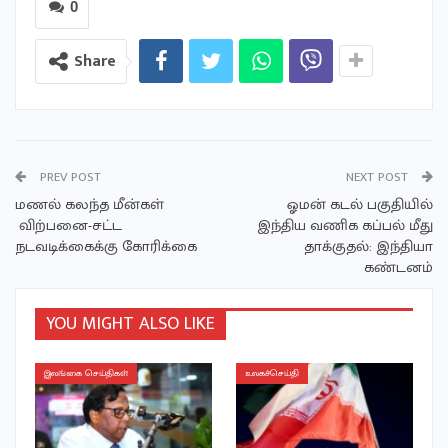
0
Share
PREV POST
NEXT POST
மணல் கலந்த மீன்கள்
ஓமன் கடல் பகுதியில்
விற்பனை-சட்ட
இந்திய வணிக கப்பல் மீது
நடவடிக்கைக்கு கோரிக்கை
தாக்குதல்: இந்தியா
கண்டனம்
YOU MIGHT ALSO LIKE
இலங்கை செய்திகள்
உலகச்செய்தி