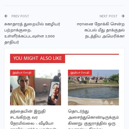
PREV POST
NEXT POST
சுகாதாரத் துறையில் ஊழியர்
ஈரானை நோக்கி சென்ற
பற்றாக்குறை;
கப்பல் மீது தாக்குதல்
உள்ளீர்க்கப்படவுள்ள 3,000
நடத்திய அமெரிக்கா
தாதியர்
YOU MIGHT ALSO LIKE
இந்தியச் செய்தி
இந்தியச் செய்தி
தந்தையின் இறுதி
தொடர்ந்து
சடங்கிற்கு வர
அசைந்துகொண்டிருக்கும்
நேரமில்லை – வீடியோ
கிணறு: குஜராத்தில் ஒரு