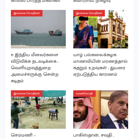
காலில் பார்த்த மகள்கள்
சுவாரஸ்ய நிகழ்வு
இலங்கை செய்திகள்
இலங்கை செய்திகள்
11 இந்திய மீனவர்களை
யாழ் பல்கலைக்கழக
விடுவிக்க நடவடிக்கை ;
மாணவியின் மரணத்தால்
வெளியுறவுத்துறை
கதறும் உறவுகள் ; துயரை
அமைச்சருக்கு சென்ற
ஏற்படுத்திய காரணம்
கடிதம்
இலங்கை செய்திகள்
உலகச்செய்தி
செம்மணி –
பாகிஸ்தான், சவுதி ,