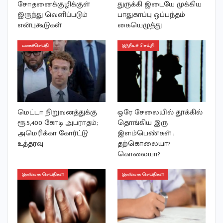
சோதனைக்குழிக்குள்
துருக்கி இடையே முக்கிய
இருந்து வெளிப்படும்
பாதுகாப்பு ஒப்பந்தம்
என்புகூடுகள்
கையெழுத்து
உலகச்செய்தி
இந்தியச் செய்தி
மெட்டா நிறுவனத்துக்கு
ஒரே சேலையில் தூக்கில்
ரூ.5,400 கோடி அபராதம்;
தொங்கிய இரு
அமெரிக்கா கோர்ட்டு
இளம்பெண்கள் ;
உத்தரவு
தற்கொலையா?
கொலையா?
இலங்கை செய்திகள்
இலங்கை செய்திகள்