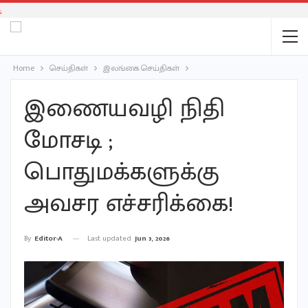
;
Home
செய்திகள்
இலங்கை செய்திகள்
இணையவழி நிதி
மோசடி ;
பொதுமக்களுக்கு
அவசர எச்சரிக்கை!
Last updated
Jun 3, 2026
By
Editor-A