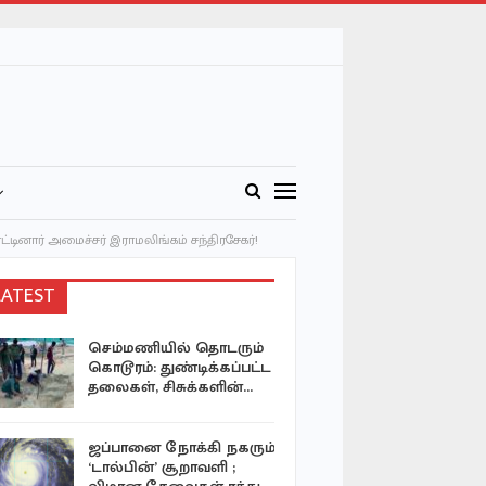
ட்டினார் அமைச்சர் இராமலிங்கம் சந்திரசேகர்!
LATEST
செம்மணியில் தொடரும்
வவுனியா 
கொடூரம்: துண்டிக்கப்பட்ட
முதல்வரை 
தலைகள், சிசுக்களின்…
ஆளுநரின
தீர்மானத்
ஜப்பானை நோக்கி நகரும்
வவுனியாவ
‘டால்பின்’ சூறாவளி ;
பனை உற்ப