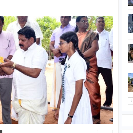
திடீர் கைது
இந்தோனேசியாவில்
காட்டுத் தீ கோரம் ; 148
ஏக்கர் வனப்பகுதி எரிந்து…
சீரற்ற வானிலை ; நான்கு
மாவட்டங்களுக்கு
மண்சரிவு எச்சரிக்கை
நேரலையில் சமூக
ஊடகப் பிரபலம்
துப்பாக்கிச் சூட்டில்
உயிரிழப்பு;…