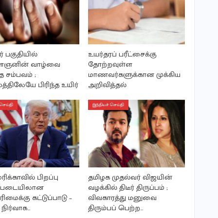
் பகுதியில்
உயர்தரப் பரீட்சைக்கு
ஞனின் வாழ்வை
தோற்றவுள்ள
த சம்பவம் ;
மாணவர்களுக்கான முக்கிய
த்திலேயே பிரிந்த உயிர்
அறிவித்தல்
செய்தி
இந்தியச் செய்தி
ிக்காவில் பிறப்பு
தமிழக முதல்வர் விஜயின்
ப்படையிலான
வழக்கில் திடீர் திருப்பம் ;
ுரிமைக்கு கட்டுப்பாடு –
விவகாரத்து மனுவை
 நிர்வாக…
திரும்பப் பெற்ற…