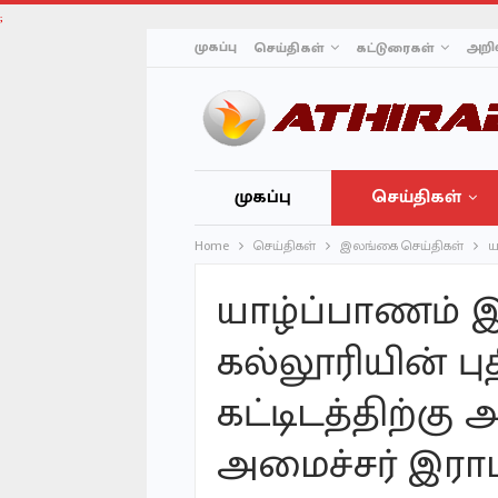
;
முகப்பு
அறிவ
செய்திகள்
கட்டுரைகள்
முகப்பு
செய்திகள்
Home
செய்திகள்
இலங்கை செய்திகள்
ய
யாழ்ப்பாணம் இ
கல்லூரியின் ப
கட்டிடத்திற்கு 
அமைச்சர் இராமல