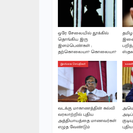
ஒரே சேலையில் தூக்கில்
தமிழர
தொங்கிய இரு
இளை
இளம்பெண்கள் ;
பறித்
தற்கொலையா? கொலையா?
ஸ்தல
இலங்கை செய்திகள்
உலகச்
வடக்கு மாகாணத்தின் கல்வி
அமெர
வரலாற்றில் புதிய
அடி
அத்தியாயத்தை மாணவர்கள்
குடிய
எழுத வேண்டும்
புதிய