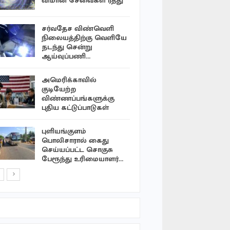
விமான சேவைகள் ரத்து
கண்காட்
ஆரம்பித்த
சர்வதேச விண்வெளி
புதிய கருத
நிலையத்திற்கு வெளியே
டிரம்ப் அரச
நடந்து சென்று
பின்னடைவ
ஆய்வுப்பணி…
அமெரிக்காவில்
பாரிஸ் 19-
குடியேற்ற
பாதுகாப்பு
விண்ணப்பங்களுக்கு
பலப்படுத்த
புதிய கட்டுப்பாடுகள்
புளியங்குளம்
பள்ளத்தில்
பொலிசாரால் கைது
வேன் ; தொ
செய்யப்பட்ட சொகுசு
சென்ற 12
பேரூந்து உரிமையாளர்…
உட்பட இர