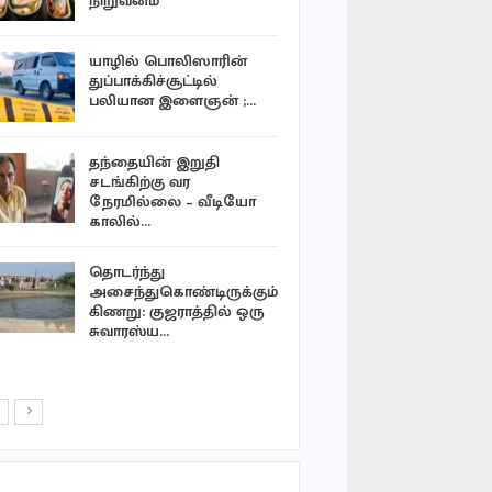
நிறுவனம்
கதறும் உற
துயரை…
யாழில் பொலிஸாரின்
செம்மணி 
துப்பாக்கிச்சூட்டில்
சோதனைக்க
பலியான இளைஞன் ;…
இருந்து வ
என்புகூடு
தந்தையின் இறுதி
பாகிஸ்தான்
சடங்கிற்கு வர
துருக்கி 
நேரமில்லை – வீடியோ
பாதுகாப்பு
காலில்…
தொடர்ந்து
மெட்டா நி
அசைந்துகொண்டிருக்கும்
ரூ.5,400 
கிணறு: குஜராத்தில் ஒரு
அமெரிக்கா
சுவாரஸ்ய…