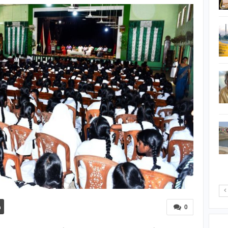
இளைஞனின் வாழ்வை
பறித்த சம்பவம் ;
ஸ்தலத்திலேயே…
உயர்தரப் பரீட்சைக்கு
தோற்றவுள்ள
மாணவர்களுக்கான
முக்கிய அறிவித்தல்
வடக்கு மாகாணத்தின்
கல்வி வரலாற்றில் புதிய
அத்தியாயத்தை
மாணவர்கள்…
அமெரிக்காவில் பிறப்பு
அடிப்படையிலான
குடியுரிமைக்கு
கட்டுப்பாடு…
0