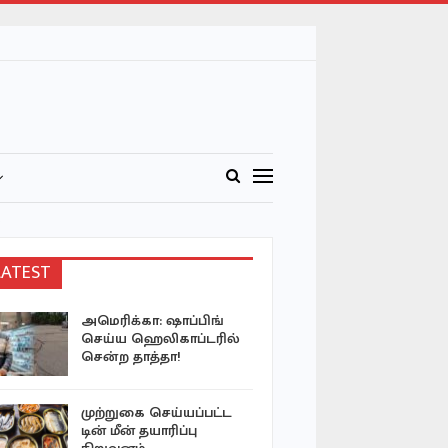
்
LATEST
அமெரிக்கா: ஷாப்பிங்
11 இந்தி
செய்ய ஹெலிகாப்டரில்
விடுவிக்க
சென்ற தாத்தா!
வெளியுறவ
முற்றுகை செய்யப்பட்ட
யாழ் பல்
டின் மீன் தயாரிப்பு
மாணவியி