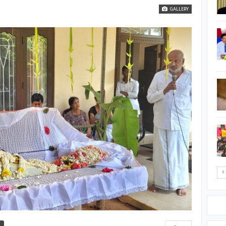
ஷேக் ஹசீனாவின்…
GALLERY
12 மாவட்டங்களுக்கு
சிவப்பு எச்சரிக்கை
பாடசாலை வளாகத்தில்
ஆசிரியைக்கு நடந்த
சம்பவம் ; 27 முறை
குத்திக்…
நரசிங்கர் கல்வி
அபிவிருத்தி
நிதியத்தினால் குறைந்த
வருமானம் பெறும்…