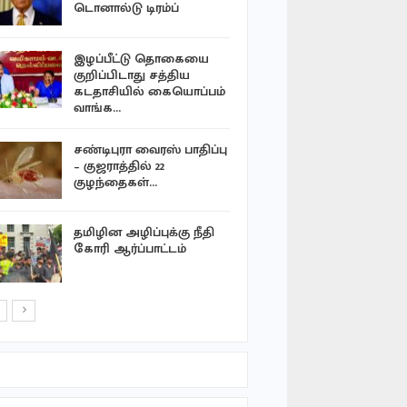
முன்பள்ளி
டொனால்டு டிரம்ப்
பாடசாலை 
இழப்பீட்டு தொகையை
தொடர்பான
குறிப்பிடாது சத்திய
பயிற்சிப்
கடதாசியில் கையொப்பம்
வாங்க…
கழிவுகளால்
சண்டிபுரா வைரஸ் பாதிப்பு
பாதசாரிகள
– குஜராத்தில் 22
பெரும் அ
குழந்தைகள்…
பாடசால
தமிழின அழிப்புக்கு நீதி
சிற்றுண்
கோரி ஆர்ப்பாட்டம்
ஆரோக்கி
விற்பன
உறுதிப்படுத்த…