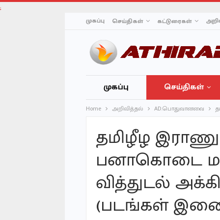
;
முகப்பு
அறிவ
செய்திகள்
கட்டுரைகள்
முகப்பு
செய்திகள்
Home
அறிவித்தல்
AD.பொதுவானவை
த
தமிழீழ இராணு
பனாகொடை மக
வித்துடல் அக்க
(படங்கள் இணை