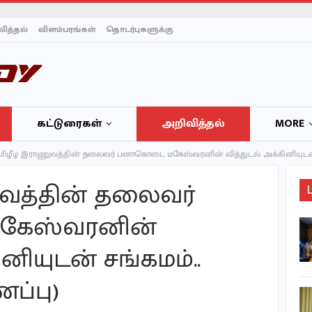
ித்தல்
விளம்பரங்கள்
தொடர்புகளுக்கு
கட்டுரைகள்
அறிவித்தல்
MORE
மிழீழ இராணுவத்தின் தலைவர் பனாகொடை மகேஸ்வரனின் வித்துடல் அக்கினியுடன் 
வத்தின் தலைவர்
ேஸ்வரனின்
ஈரானின் எச்சரிக்கையால்
அதிரும் உலகம் ; இலக்கு
ினியுடன் சங்கமம்..
வைக்கப்படும்…
ப்பு)
இந்தியாவுக்கு வங்கதேசம்
இன்னொரு பாகிஸ்தான்! –