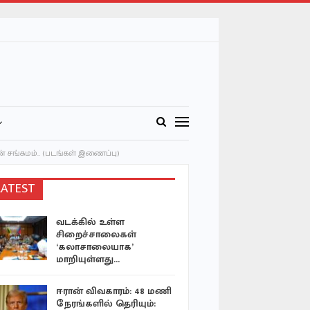
சங்கமம்.. (படங்கள் இணைப்பு)
LATEST
வடக்கில் உள்ள
ஏழைப்பெ
சிறைச்சாலைகள்
வங்கிக்கண
‘கலாசாலையாக’
கோடி ரூபா
மாறியுள்ளது…
வவுனியா பு
ஈரான் விவகாரம்: 48 மணி
ஶ்ரீ சித்த
நேரங்களில் தெரியும்: