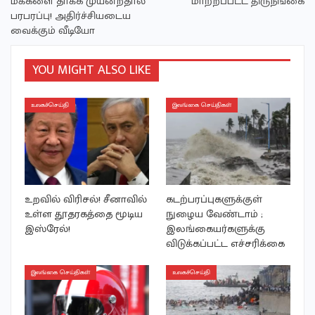
மக்களை தாக்க முயன்றதால்
மாற்றப்பட்ட திருநங்கை
பரபரப்பு! அதிர்ச்சியடைய
வைக்கும் வீடியோ
YOU MIGHT ALSO LIKE
உலகச்செய்தி
இலங்கை செய்திகள்
உறவில் விரிசல்! சீனாவில்
கடற்பரப்புகளுக்குள்
உள்ள தூதரகத்தை மூடிய
நுழைய வேண்டாம் ;
இஸ்ரேல்!
இலங்கையர்களுக்கு
விடுக்கப்பட்ட எச்சரிக்கை
இலங்கை செய்திகள்
உலகச்செய்தி