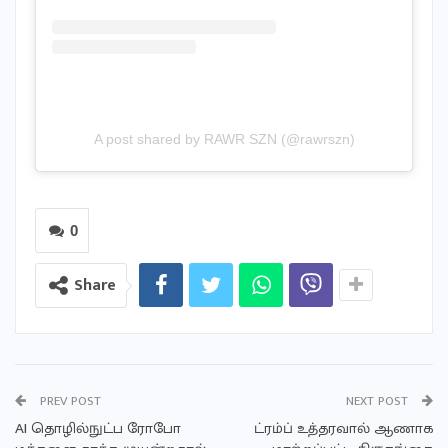
A post shared by RAWR SZN (@rawrszn)
0
Share
PREV POST
NEXT POST
AI தொழில்நுட்ப ரோபோ
ட்ரம்ப் உத்தரவால் ஆணாக