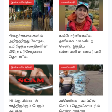
இலங்கை செய்திகள்
உலகச்செய்தி
சிறைச்சாலைகளில்
கலிபோர்னியாவில்
அடுத்தடுத்து மோதல் ;
தனியாக மலையேற
உயிரிழந்த கைதிகளின்
சென்ற இந்திய
பிரேத பரிசோதனை
வம்சாவளி மாணவர் பலி
தொடர்பில்…
இலங்கை செய்திகள்
உலகச்செய்தி
‘Hi’ க்கு பின்னால்
அமெரிக்கா: ஷாப்பிங்
காத்திருக்கும் பெரும்
செய்ய ஹெலிகாப்டரில்
ஆபத்து ;
சென்ற தாத்தா!