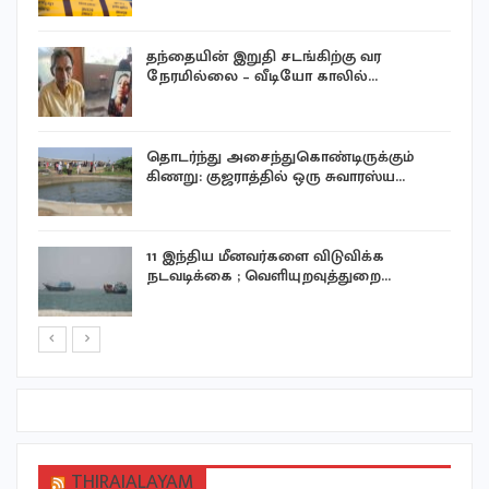
தந்தையின் இறுதி சடங்கிற்கு வர
நேரமில்லை – வீடியோ காலில்…
ன
தொடர்ந்து அசைந்துகொண்டிருக்கும்
கிணறு: குஜராத்தில் ஒரு சுவாரஸ்ய…
11 இந்திய மீனவர்களை விடுவிக்க
நடவடிக்கை ; வெளியுறவுத்துறை…
THIRAIALAYAM