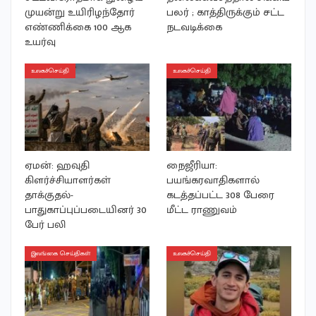
முயன்று உயிரிழந்தோர்
பலர் ; காத்திருக்கும் சட்ட
எண்ணிக்கை 100 ஆக
நடவடிக்கை
உயர்வு
உலகச்செய்தி
உலகச்செய்தி
ஏமன்: ஹவுதி
நைஜீரியா:
கிளர்ச்சியாளர்கள்
பயங்கரவாதிகளால்
தாக்குதல்-
கடத்தப்பட்ட 308 பேரை
பாதுகாப்புப்படையினர் 30
மீட்ட ராணுவம்
பேர் பலி
இலங்கை செய்திகள்
உலகச்செய்தி