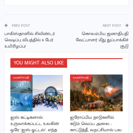
PREV POST
NEXT POST
பாகிஸ்தானில் சிலிண்டர்
கொலம்பிய ஜனாதிபதி
வெடிப்பு விபத்தில் 6 பேர்
வேட்பாளர் மீது துப்பாக்கிச்
உயிரிழப்பு!
சூடு
YOU MIGHT ALSO LIKE
உலகச்செய்தி
உலகச்செய்தி
ஐஸ் கட்டிகளால்
ஐரோப்பிய நாடுகளில்
உருவாக்கப்பட்ட உலகின்
கடும் வெப்ப அலை ;
ஒரே ‘ஐஸ் ஓட்டல்’: எந்த
காட்டுத்தீ, வறட்சியால் பல