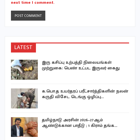
next time I comment.
LATEST
இரு கசிப்பு உற்பத்தி நிலையங்கள்
முற்றுகை: பெண் உட்பட இருவர் கைது
க.பொ.த உயர்தரப் பரீட்சார்த்திகளின் நலன்
கருதி விசேட டெங்கு ஒழிப்பு…
தமிழ்நாடு அரசின் 2026–27ஆம்
ஆண்டுக்கான பாதீடு ; 1 கிராம் தங்க…