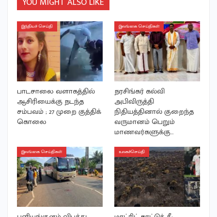
YOU MIGHT ALSO LIKE
இந்தியச் செய்தி
இலங்கை செய்திகள்
பாடசாலை வளாகத்தில்
நரசிங்கர் கல்வி
ஆசிரியைக்கு நடந்த
அபிவிருத்தி
சம்பவம் ; 27 முறை குத்திக்
நிதியத்தினால் குறைந்த
கொலை
வருமானம் பெறும்
மாணவர்களுக்கு…
இலங்கை செய்திகள்
உலகச்செய்தி
புளியங்குளம் விபத்து
மாட்ரிட் காட்டுத் தீ: