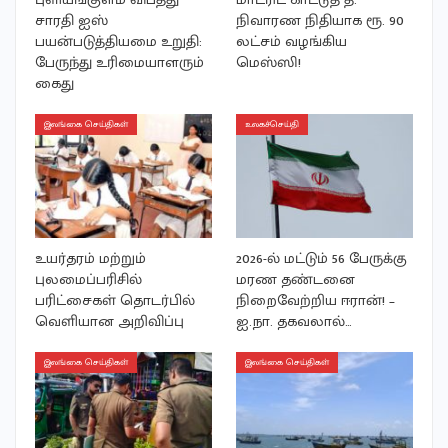
சாரதி ஐஸ்
நிவாரண நிதியாக ரூ. 90
பயன்படுத்தியமை உறுதி:
லட்சம் வழங்கிய
பேருந்து உரிமையாளரும்
மெஸ்ஸி!
கைது
இலங்கை செய்திகள்
உலகச்செய்தி
உயர்தரம் மற்றும்
2026-ல் மட்டும் 56 பேருக்கு
புலமைப்பரிசில்
மரண தண்டனை
பரிட்சைகள் தொடர்பில்
நிறைவேற்றிய ஈரான்! –
வெளியான அறிவிப்பு
ஐ.நா. தகவலால்…
இலங்கை செய்திகள்
இலங்கை செய்திகள்