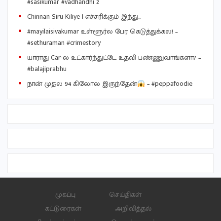
#sasikumar #vadhandhi 2
Chinnan Siru Kiliye | எச்சரிக்கும் இந்து…
#mayilaisivakumar உள்ளூர்ல பேர கெடுத்துக்கல! –
#sethuraman #crimestory
யாராது Car-ல உட்கார்ந்துட்டே உதவி பண்ணுவாங்களா? –
#balajiprabhu
நான் முதல 94 கிலோல இருந்தேன்
– #peppafoodie
முகப்பு
செய்திகள்
கட்டுரைகள்
அறிவித்தல்