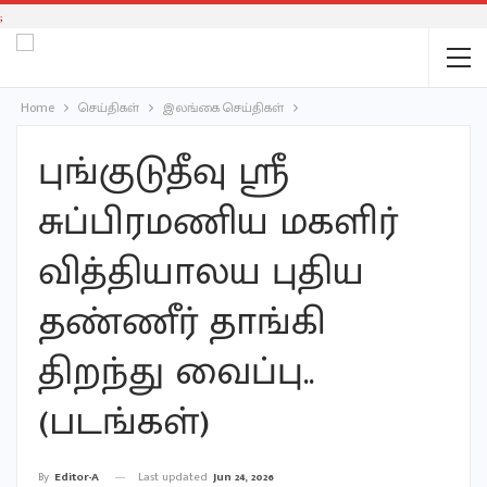
;
Home
செய்திகள்
இலங்கை செய்திகள்
புங்குடுதீவு ஸ்ரீ
சுப்பிரமணிய மகளிர்
வித்தியாலய புதிய
தண்ணீர் தாங்கி
திறந்து வைப்பு..
(படங்கள்)
Last updated
Jun 24, 2026
By
Editor-A