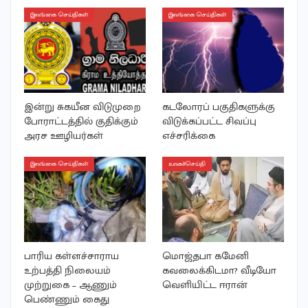
இலங்கை செய்திகள்
இலங்கை செய்திகள்
இன்று சுகயீன விடுமுறை
கடலோரப் பகுதிகளுக்கு
போராட்டத்தில் குதிக்கும்
விடுக்கப்பட்ட சிவப்பு
அரச ஊழியர்கள்
எச்சரிக்கை
இலங்கை செய்திகள்
உலகச்செய்தி
பாரிய கள்ளச்சாராய
மொஜ்தபா கமேனி
உற்பத்தி நிலையம்
கவலைக்கிடமா? வீடியோ
முற்றுகை – ஆணும்
வெளியிட்ட ஈரான்
பெண்ணும் கைது