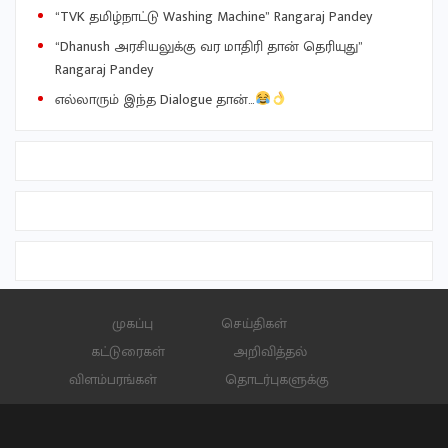
“TVK தமிழ்நாட்டு Washing Machine” Rangaraj Pandey
“Dhanush அரசியலுக்கு வர மாதிரி தான் தெரியுது”
Rangaraj Pandey
எல்லாரும் இந்த Dialogue தான்…
முகப்பு
செய்திகள்
கட்டுரைகள்
அறிவித்தல்
விளம்பரங்கள்
தொடர்புகளுக்கு