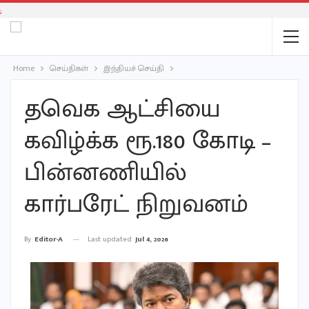
;
Home
செய்திகள்
இந்தியச் செய்தி
தவெக ஆட்சியை
கவிழ்க்க ரூ.180 கோடி –
பின்னணியில்
கார்பரேட் நிறுவனம்
Last updated
Jul 4, 2026
By
Editor-A