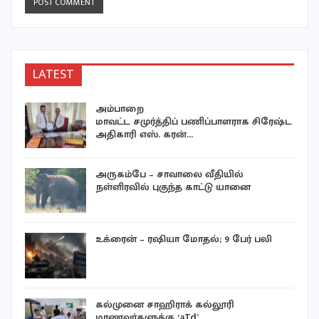
LATEST
அம்பாறை
மாவட்ட சமுர்த்திப் பணிப்பாளராக சிரேஷ்ட
அதிகாரி எஸ். கரன்…
்
அருகம்பே – சாவாலை வீதியில்
நள்ளிரவில் புகுந்த காட்டு யானை
உக்ரைன் – ரஷியா மோதல்; 9 பேர் பலி
்
கல்முனை சாஹிராக் கல்லூரி
மாணவர்களுக்கு ‘aTd’…