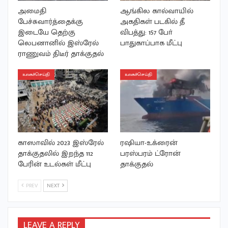
அமைதி
ஆங்கில கால்வாயில்
பேச்சுவார்த்தைக்கு
அகதிகள் படகில் தீ
இடையே தெற்கு
விபத்து: 157 போ்
லெபனானில் இஸ்ரேல்
பாதுகாப்பாக மீட்பு
ராணுவம் திடீர் தாக்குதல்
உலகச்செய்தி
உலகச்செய்தி
காஸாவில் 2023 இஸ்ரேல்
ரஷியா-உக்ரைன்
தாக்குதலில் இறந்த 112
பரஸ்பரம் ட்ரோன்
பேரின் உடல்கள் மீட்பு
தாக்குதல்
PREV
NEXT
LEAVE A REPLY