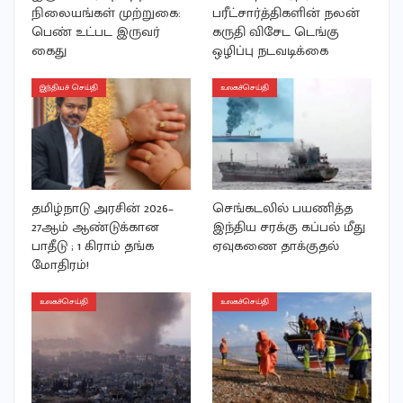
நிலையங்கள் முற்றுகை:
பரீட்சார்த்திகளின் நலன்
பெண் உட்பட இருவர்
கருதி விசேட டெங்கு
கைது
ஒழிப்பு நடவடிக்கை
இந்தியச் செய்தி
உலகச்செய்தி
தமிழ்நாடு அரசின் 2026–
செங்கடலில் பயணித்த
27ஆம் ஆண்டுக்கான
இந்திய சரக்கு கப்பல் மீது
பாதீடு ; 1 கிராம் தங்க
ஏவுகணை தாக்குதல்
மோதிரம்!
உலகச்செய்தி
உலகச்செய்தி