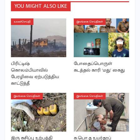
YOU MIGHT ALSO LIKE
உலகச்செய்தி
இலங்கை செய்திகள்
பிரிட்டிஷ்
போதைப்பொருள்
கொலம்பியாவில்
கடத்தல் காரி ‘மது’ கைது
பேரழிவை ஏற்படுத்திய
காட்டுத்தீ
இலங்கை செய்திகள்
இலங்கை செய்திகள்
இரு கசிப்பு உற்பத்தி
க.பொ.த உயர்தரப்