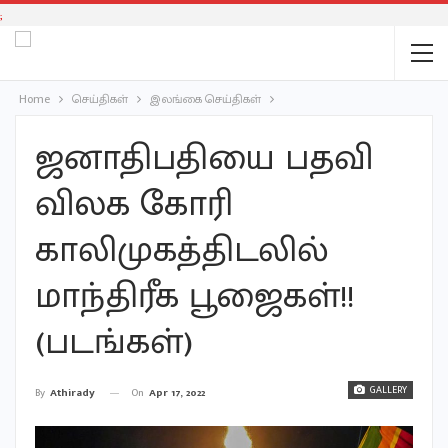
;
Home
செய்திகள்
இலங்கை செய்திகள்
ஜனாதிபதியை பதவி
விலக கோரி
காலிமுகத்திடலில்
மாந்திரீக பூஜைகள்!!
(படங்கள்)
GALLERY
On
Apr 17, 2022
By
Athirady