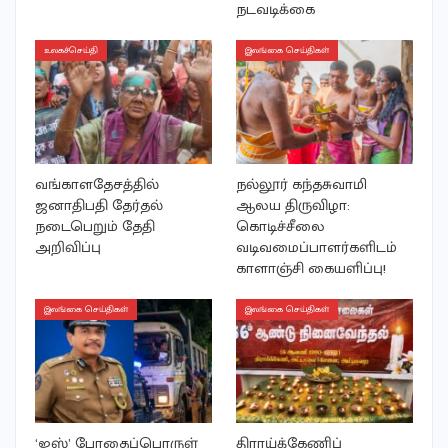
நடவடிக்கை
உலகச்செய்தி
இலங்கை செய்திகள்
வங்காளதேசத்தில்
நல்லூர் கந்தசுவாமி
ஜனாதிபதி தேர்தல்
ஆலய திருவிழா:
நடைபெறும் தேதி
கொடிச்சீலை
அறிவிப்பு
வடிவமைப்பாளர்களிடம்
காளாஞ்சி கையளிப்பு!
இலங்கை செய்திகள்
இலங்கை செய்திகள்
‘ஐஸ்’ போதைப்பொருள்
திராய்க்கேணிப்