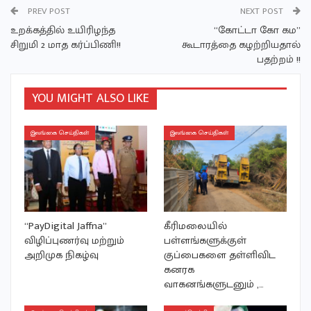
PREV POST
NEXT POST
உறக்கத்தில் உயிரிழந்த
“கோட்டா கோ கம”
சிறுமி 2 மாத கர்ப்பிணி!!
கூடாரத்தை கழற்றியதால்
பதற்றம் !!
YOU MIGHT ALSO LIKE
இலங்கை செய்திகள்
இலங்கை செய்திகள்
“PayDigital Jaffna”
கீரிமலையில்
விழிப்புணர்வு மற்றும்
பள்ளங்களுக்குள்
அறிமுக நிகழ்வு
குப்பைகளை தள்ளிவிட
கனரக
வாகனங்களுடனும் ,…