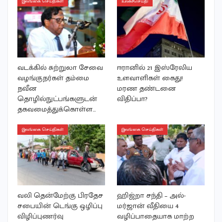
இலங்கை செய்திகள்
உலகச்செய்தி
வடக்கில் சுற்றுலா சேவை
ஈரானில் 21 இஸ்ரேலிய
வழங்குநர்கள் தம்மை
உளவாளிகள் கைது!
நவீன
மரண தண்டனை
தொழில்நுட்பங்களுடன்
விதிப்பா?
தகவமைத்துக்கொள்ள…
இலங்கை செய்திகள்
இலங்கை செய்திகள்
வலி தென்மேற்கு பிரதேச
ஹிஜ்றா சந்தி – அல்-
சபையின் டெங்கு ஒழிப்பு
மர்ஜான் வீதியை 4
விழிப்புணர்வு
வழிப்பாதையாக மாற்ற