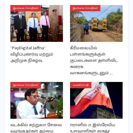
இலங்கை செய்திகள்
இலங்கை செய்திகள்
“PayDigital Jaffna”
கீரிமலையில்
விழிப்புணர்வு மற்றும்
பள்ளங்களுக்குள்
அறிமுக நிகழ்வு
குப்பைகளை தள்ளிவிட
கனரக
வாகனங்களுடனும் ,…
இலங்கை செய்திகள்
உலகச்செய்தி
வடக்கில் சுற்றுலா சேவை
ஈரானில் 21 இஸ்ரேலிய
வழங்குநர்கள் தம்மை
உளவாளிகள் கைது!