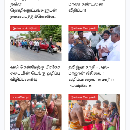
நவீன
மரண தண்டனை
தொழில்நுட்பங்களுடன்
விதிப்பா?
தகவமைத்துக்கொள்ள…
இலங்கை செய்திகள்
இலங்கை செய்திகள்
வலி தென்மேற்கு பிரதேச
ஹிஜ்றா சந்தி – அல்-
சபையின் டெங்கு ஒழிப்பு
மர்ஜான் வீதியை 4
விழிப்புணர்வு
வழிப்பாதையாக மாற்ற
நடவடிக்கை
உலகச்செய்தி
இலங்கை செய்திகள்