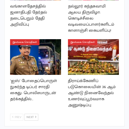
வங்காளதேசத்தில்
நல்லூர் கந்தசுவாமி
ஜனாதிபதி தேர்தல்
ஆலய திருவிழா:
நடைபெறும் தேதி
கொடிச்சீலை
அறிவிப்பு
வடிவமைப்பாளர்களிடம்
காளாஞ்சி கையளிப்பு!
இலங்கை செய்திகள்
இலங்கை செய்திகள்
‘ஐஸ்’ போதைப்பொருள்
திராய்க்கேணிப்
நுகர்ந்த டிப்பர் சாரதி
படுகொலையின் 36 ஆம்
கைது- பொலிஸாருடன்
ஆண்டு நினைவேந்தல்
தர்க்கத்தில்…
உணர்வுப்பூர்வமாக
அனுஷ்டிப்பு
PREV
NEXT