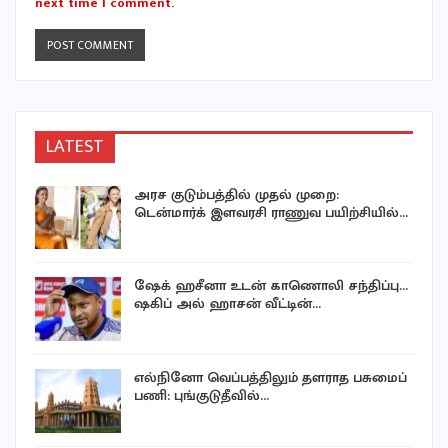
next time I comment.
LATEST
அரச குடும்பத்தில் முதல் முறை:
டென்மார்க் இளவரசி ராணுவ பயிற்சியில்…
ஷேக் ஹசீனா உடன் காணொலி சந்திப்பு…
ஷகிப் அல் ஹாசன் வீட்டின்…
எல்நினோ வெப்பத்திலும் தளராத பசுமைப்
பணி: புங்குடுதீவில்…