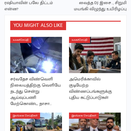
ரஷியாவின் பலே திட்டம்
வைத்த DJ இசை.., சிறுமி
என்ன?
மயங்கி விழுந்து உயிரிழப்பு
YOU MIGHT ALSO LIKE
உலகச்செய்தி
உலகச்செய்தி
சர்வதேச விண்வெளி
அமெரிக்காவில்
நிலையத்திற்கு வெளியே
குடியேற்ற
நடந்து சென்று
விண்ணப்பங்களுக்கு
ஆய்வுப்பணி
புதிய கட்டுப்பாடுகள்
மேற்கொண்ட நாசா…
இலங்கை செய்திகள்
இலங்கை செய்திகள்