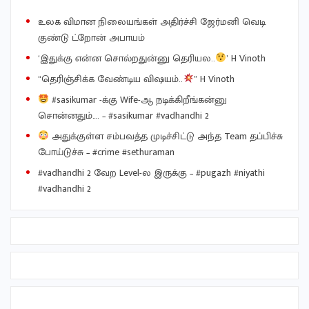
உலக விமான நிலையங்கள் அதிர்ச்சி ஜேர்மனி வெடி
குண்டு ட்றோன் அபாயம்
‘இதுக்கு என்ன சொல்றதுன்னு தெரியல..
’ H Vinoth
“தெரிஞ்சிக்க வேண்டிய விஷயம்..
” H Vinoth
#sasikumar -க்கு Wife-ஆ நடிக்கிறீங்கன்னு
சொன்னதும்…. – #sasikumar #vadhandhi 2
அதுக்குள்ள சம்பவத்த முடிச்சிட்டு அந்த Team தப்பிச்சு
போய்டுச்சு – #crime #sethuraman
#vadhandhi 2 வேற Level-ல இருக்கு – #pugazh #niyathi
#vadhandhi 2