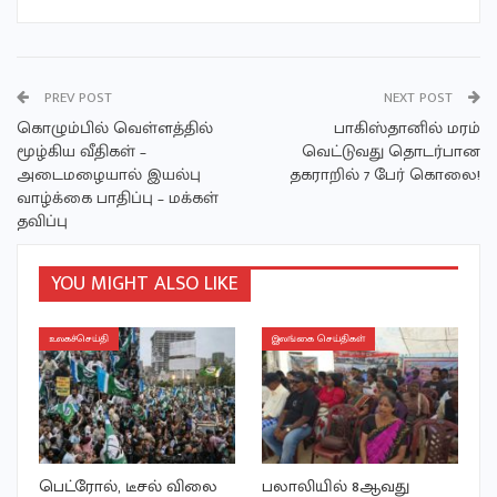
PREV POST
NEXT POST
கொழும்பில் வெள்ளத்தில்
பாகிஸ்தானில் மரம்
மூழ்கிய வீதிகள் –
வெட்டுவது தொடர்பான
அடைமழையால் இயல்பு
தகராறில் 7 பேர் கொலை!
வாழ்க்கை பாதிப்பு – மக்கள்
தவிப்பு
YOU MIGHT ALSO LIKE
உலகச்செய்தி
இலங்கை செய்திகள்
பெட்ரோல், டீசல் விலை
பலாலியில் 8ஆவது