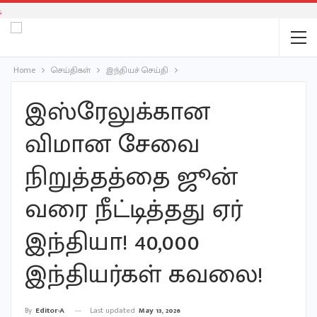
;
Home
செய்திகள்
இந்தியச் செய்தி
இஸ்ரேலுக்கான
விமான சேவை
நிறுத்தத்தை ஜூன்
வரை நீட்டித்தது ஏர்
இந்தியா! 40,000
இந்தியர்கள் கவலை!
Last updated
May 13, 2026
By
Editor-A