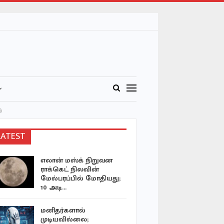
்
LATEST
எலான் மஸ்க் நிறுவன
விலை கொட
ராக்கெட் நிலவின்
உணவுகளை
மேல்பரப்பில் மோதியது;
நோய்கள
10 அடி…
வளர்க்கின
மனிதர்களால்
பாதுகாப்ப
முடியவில்லை;
எதையும் ச