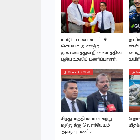
யாழ்ப்பாண மாவட்டச்
தாய்
செயலக அனர்த்த
கால்ப
முகாமைத்துவ நிலையத்தின்
மைத
புதிய உதவிப் பணிப்பாளர்…
உயிரி
இலங்கை செய்திகள்
இலங்க
சிந்துபாத்தி மயான சுற்று
தொண்
மதிலுக்கு வெளியேயும்
மிதக்
அகழ்வு பணி ?