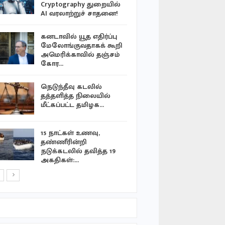
Cryptography துறையில்
நெதன்யாக
AI வரலாற்றுச் சாதனை!
காண்பிய வி
கனடாவில் யூத எதிர்ப்பு
கண்டது ந
மேலோங்குவதாகக் கூறி
வடக்கு வ
அமெரிக்காவில் தஞ்சம்
கோர…
உக்ரைன் ம
நெடுந்தீவு கடலில்
சரமாரி தாக
தத்தளித்த நிலையில்
பலி
மீட்கப்பட்ட தமிழக…
எத்தியோப
15 நாட்கள் உணவு,
நிலச்சரிவு
தண்ணீரின்றி
நடுக்கடலில் தவித்த 19
அகதிகள்:…