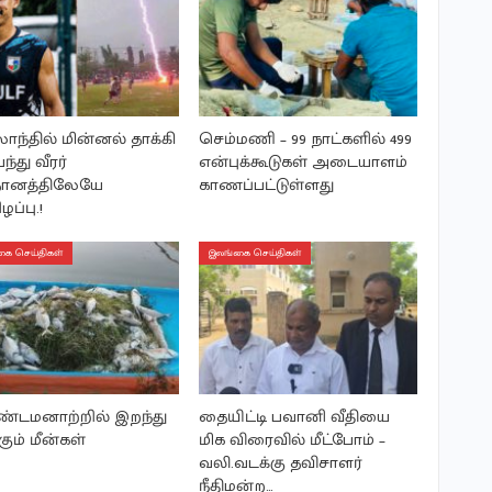
லாந்தில் மின்னல் தாக்கி
செம்மணி – 99 நாட்களில் 499
ந்து வீரர்
என்புக்கூடுகள் அடையாளம்
ானத்திலேயே
காணப்பட்டுள்ளது
ழப்பு.!
ை செய்திகள்
இலங்கை செய்திகள்
டமனாற்றில் இறந்து
தையிட்டி பவானி வீதியை
கும் மீன்கள்
மிக விரைவில் மீட்போம் –
வலி.வடக்கு தவிசாளர்
நீதிமன்ற…