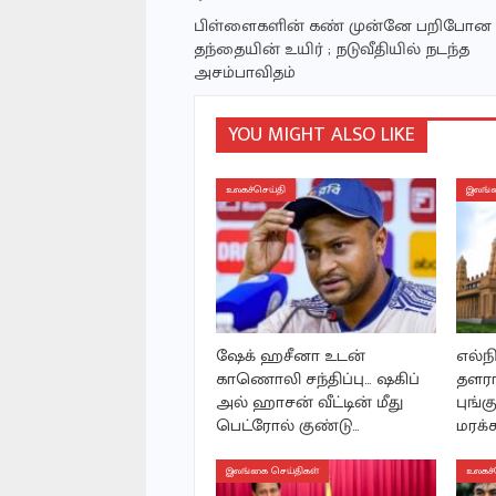
பிள்ளைகளின் கண் முன்னே பறிபோன
தந்தையின் உயிர் ; நடுவீதியில் நடந்த
அசம்பாவிதம்
YOU MIGHT ALSO LIKE
உலகச்செய்தி
இலங்க
ஷேக் ஹசீனா உடன்
எல்ந
காணொலி சந்திப்பு… ஷகிப்
தளரா
அல் ஹாசன் வீட்டின் மீது
புங்க
பெட்ரோல் குண்டு…
மரக்க
இலங்கை செய்திகள்
உலகச்