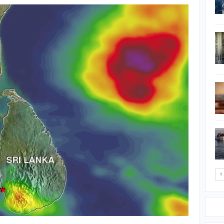
‘கலாசாலையாக’
மாறியுள்ளது…
ஈரான் விவகாரம்: 48 மணி
நேரங்களில் தெரியும்:
டொனால்டு டிரம்ப்
இழப்பீட்டு தொகையை
குறிப்பிடாது சத்திய
கடதாசியில் கையொப்பம்
வாங்க…
சண்டிபுரா வைரஸ் பாதிப்பு
– குஜராத்தில் 22
குழந்தைகள்…