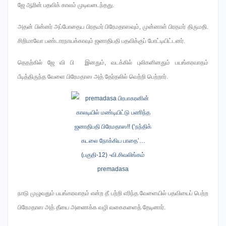
ஜே ஆரின் பதவிக் காலம் முடிவடைந்தது.
அதன் பின்னர் அப்போதைய பிரதமர் பிரேமதாஸவும், முன்னாள் பிரதமர் திருமதி.
சிறிமாவோ பண்டாரநாயக்காவும் ஜனாதிபதி பதவிக்குப் போட்டியிட்டனர்.
தெதற்கில் ஜே வி பி இனதும், வடக்கில் புலிகளினதும் பயங்கரவாதம்
பீடித்திருந்த வேளை பிரேமதாஸ அத் தேர்தலில் வெற்றி பெற்றார்.
நாடு முழுவதும் பயங்கரவாதம் என்ற தீ பற்றி எரிந்த வேளையில் பதவியைப் பெற்ற
பிரேமதாஸ அத் தீயை அணைக்க வழி வகைகளைத் தேடினார்.