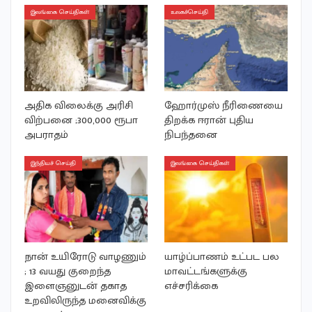
இலங்கை செய்திகள்
உலகச்செய்தி
அதிக விலைக்கு அரிசி
ஹோர்முஸ் நீரிணையை
விற்பனை ;300,000 ரூபா
திறக்க ஈரான் புதிய
அபராதம்
நிபந்தனை
இந்தியச் செய்தி
இலங்கை செய்திகள்
நான் உயிரோடு வாழணும்
யாழ்ப்பாணம் உட்பட பல
; 13 வயது குறைந்த
மாவட்டங்களுக்கு
இளைஞனுடன் தகாத
எச்சரிக்கை
உறவிலிருந்த மனைவிக்கு