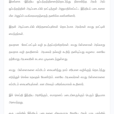
இலங்கை -இந்திய ஒப்பந்தத்தினைத்தொடர்ந்து நிராகரித்த அவர் அவ்
ஒப்பந்தத்தின் அடிப்படையில் நாட்டிற்குள் அனுமதிக்கப்பட்ட இந்தியப் படைகளை
மீள அனுப்பி பயங்கரவாதத்தைத் தணிக்க எண்ணினார்.
இதன் அடிப்படையில் விடுதலைப்புலிகள் தொடர்பாக அவர்கள் எமது நாட்டின்
மைந்தர்கள்.
தவறான கோட்பாட்டில் வழி நடத்தப்படுகிறார்கள். எமது பிள்ளைகள் அவ்வாறு
தவறாக வழி தவறினால் அயலவர் நல்வழி கூறித் தண்டிப்பது வழமை. எனவே
தற்போது அயலவரின் கடமை முடிவடைந்துள்ளது.
எமது பிள்ளைகளை எம்மிடம் கையளித்து நாம் சரியான வழிக்குத் தொடர்ந்து
எடுத்துச் செல்ல உதவுதல் வேண்டும். எனவே அயலவர்கள் எமது பிள்ளைகளை
எம்மிடம் கையளியுங்கள். என மிகவும் பகிரங்கமாகக் கூறினார்.
இச் செய்தி இந்திய அரசிற்கும், சமாதானப் படையினருக்கும் பெரும் இடியாக
அமைந்தது.
ஒரு புறத்தில் இந்தியப் படைகளை விலகுமாறு கோரிய அவர் மறு புறத்தில்