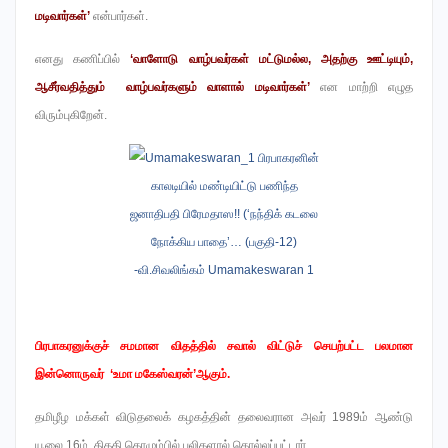
மடிவார்கள்’
என்பார்கள்.
எனது கணிப்பில்
‘வாளோடு வாழ்பவர்கள் மட்டுமல்ல, அதற்கு ஊட்டியும்,
ஆசீர்வதித்தும் வாழ்பவர்களும் வாளால் மடிவார்கள்’
என மாற்றி எழுத
விரும்புகிறேன்.
பிரபாகரனுக்குச் சமமான விதத்தில் சவால் விட்டுச் செயற்பட்ட பலமான
இன்னொருவர் ‘உமா மகேஸ்வரன்’ஆகும்.
தமிழீழ மக்கள் விடுதலைக் கழகத்தின் தலைவரான அவர் 1989ம் ஆண்டு
யூலை 16ம் திகதி கொழும்பில் புலிகளால் கொல்லப்பட்டார்.