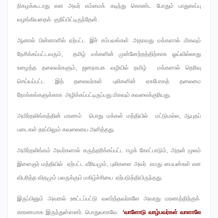
நிகழக்கூடாது என அவர் எம்மைக் கடிந்து கொண்ட போதும் பாதுகாப்பு
வழங்கியதைக் குறிப்பிட்டிருந்தேன்.
ஆனால் பின்னாளில் ஏற்பட்ட இச் சம்பவங்கள் அதாவது மக்களால் மிகவும்
நேசிக்கப்பட்டவரும், தமிழ் மக்களின் முன்னேற்றத்திற்காக ஓய்வில்லாது
உழைத்த தலைவர்களும், ஜனநாயக வழியில் தமிழ் மக்களால் தெரிவு
செய்யப்பட்ட இத் தலைவர்கள் புலிகளின் ஏகபோகத் தலைமை
நோக்கங்களுக்காக அழிக்கப்பட்டிருப்பது மிகவும் கவலைக்குரியது.
அமிர்தலிங்கத்தின் மரணம் பொது மக்கள் மத்தியில் மட்டுமல்ல, ஆயுதப்
படைகள் தரப்பிலும் கவலையை அளித்தது.
அமிர்தலிங்கம் அவர்களால் கருத்தரிக்கப்பட்ட ஈழக் கோட்பாடும், அதன் மூலம்
இளைஞர் மத்தியில் ஏற்பட்ட வீரியமும், புலிகளை அவர் எமது பையன்கள் என
விபரித்த விதமும் பலருக்கும் மகிழ்ச்சியை ஏற்படுத்தியிருந்தது.
இருப்பினும் அவரால் ஊட்டப்பட்டு வளர்த்தவர்களே அவரது மரணத்திற்குக்
காரணமாக இருந்துள்ளனர். பொதுவாகவே
‘வாளோடு வாழ்பவர்கள் வாளாலே