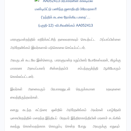
பாராளுமன்றத்தில் எதிர்க்கட்சித் தலைவராகவும் செயற்பட்ட அப்பாப்பிள்ளை
அமிர்தலிங்கம் இவர்களால் படுகொலை செய்யப்பட்டார்.
அவருடன் கூடவே இன்னொரு பாராளுமன்ற உறுப்பினர் யோகேஸ்வரன், கிழக்கு
மாகாண அமைப்பாளர் சின்னத்தம்பி சம்பந்தமூர்த்தி ஆகியோரும்
கொல்லப்பட்டனர்.
இவர்கள் அனைவரும் பிரபாகரனுடன் நெருக்கமான உறவுகளை
வைத்திருந்தவர்கள்.
எனது கடந்த கட்டுரை ஒன்றில் அமிர்தலிங்கம் அவர்கள் யாழ்தேவி
புகையிரதத்தில் மறைந்த இந்தியப் பிரதமர் இந்திராகாந்தியின் மரணச் சடங்கில்
கலந்து கொள்வதற்காக கொழும்பு சென்ற போது அவருக்கு எதுவும்