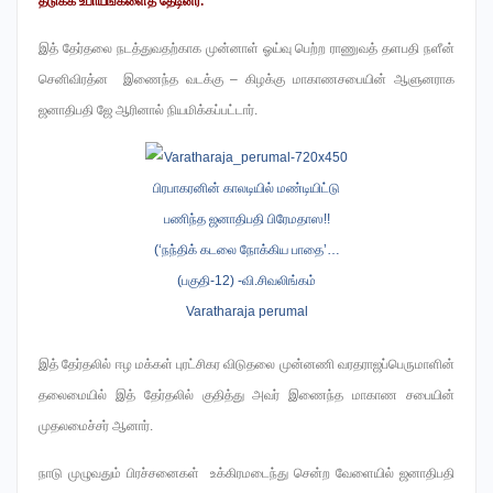
தடுக்க உபாயங்களைத் தேடினர்.
இத் தேர்தலை நடத்துவதற்காக முன்னாள் ஓய்வு பெற்ற ராணுவத் தளபதி நளீன்
செனிவிரத்ன இணைந்த வடக்கு – கிழக்கு மாகாணசபையின் ஆளுனராக
ஜனாதிபதி ஜே ஆரினால் நியமிக்கப்பட்டார்.
இத் தேர்தலில் ஈழ மக்கள் புரட்சிகர விடுதலை முன்னணி வரதராஜப்பெருமாளின்
தலைமையில் இத் தேர்தலில் குதித்து அவர் இணைந்த மாகாண சபையின்
முதலமைச்சர் ஆனார்.
நாடு முழுவதும் பிரச்சனைகள் உக்கிரமடைந்து சென்ற வேளையில் ஜனாதிபதி