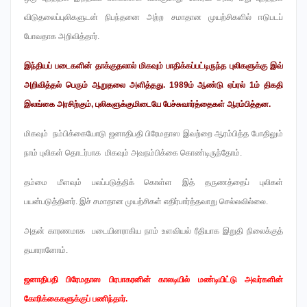
விடுதலைப்புலிகளுடன் நிபந்தனை அற்ற சமாதான முயற்சிகளில் ஈடுபடப்
போவதாக அறிவித்தார்.
இந்தியப் படைகளின் தாக்குதலால் மிகவும் பாதிக்கப்பட்டிருந்த புலிகளுக்கு இவ்
அறிவித்தல் பெரும் ஆறுதலை அளித்தது. 1989ம் ஆண்டு ஏப்ரல் 1ம் திகதி
இலங்கை அரசிற்கும், புலிகளுக்குமிடையே பேச்சுவார்த்தைகள் ஆரம்பித்தன.
மிகவும் நம்பிக்கையோடு ஜனாதிபதி பிரேமதாஸ இவற்றை ஆரம்பித்த போதிலும்
நாம் புலிகள் தொடர்பாக மிகவும் அவநம்பிக்கை கொண்டிருந்தோம்.
தம்மை மீளவும் பலப்படுத்திக் கொள்ள இத் தருணத்தைப் புலிகள்
பயன்படுத்தினர். இச் சமாதான முயற்சிகள் எதிர்பார்த்தவாறு செல்லவில்லை.
அதன் காரணமாக படையினராகிய நாம் உளவியல் ரீதியாக இறுதி நிலைக்குத்
தயாரானோம்.
ஜனாதிபதி பிரேமதாஸ பிரபாகரனின் காலடியில் மண்டியிட்டு அவர்களின்
கோரிக்கைகளுக்குப் பணிந்தார்.