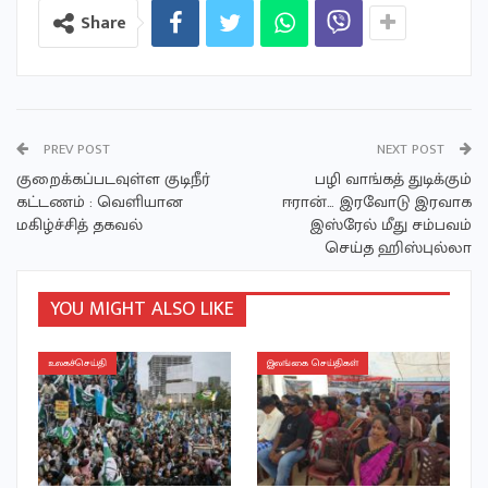
Share
PREV POST
NEXT POST
குறைக்கப்படவுள்ள குடிநீர்
பழி வாங்கத் துடிக்கும்
கட்டணம் : வெளியான
ஈரான்… இரவோடு இரவாக
மகிழ்ச்சித் தகவல்
இஸ்ரேல் மீது சம்பவம்
செய்த ஹிஸ்புல்லா
YOU MIGHT ALSO LIKE
உலகச்செய்தி
இலங்கை செய்திகள்