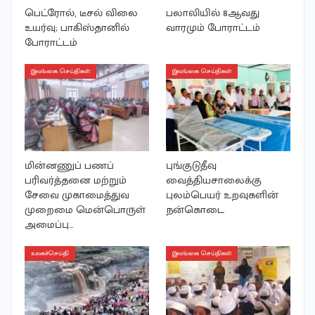
பெட்ரோல், டீசல் விலை
பலாலியில் 8ஆவது
உயர்வு; பாகிஸ்தானில்
வாரமும் போராட்டம்
போராட்டம்
இலங்கை செய்திகள்
இலங்கை செய்திகள்
மின்னணுப் பணப்
புங்குடுதீவு
பரிவர்த்தனை மற்றும்
வைத்தியசாலைக்கு
சேவை முகாமைத்துவ
புலம்பெயர் உறவுகளின்
முறைமை மென்பொருள்
நன்கொடை
அமைப்பு…
உலகச்செய்தி
இலங்கை செய்திகள்