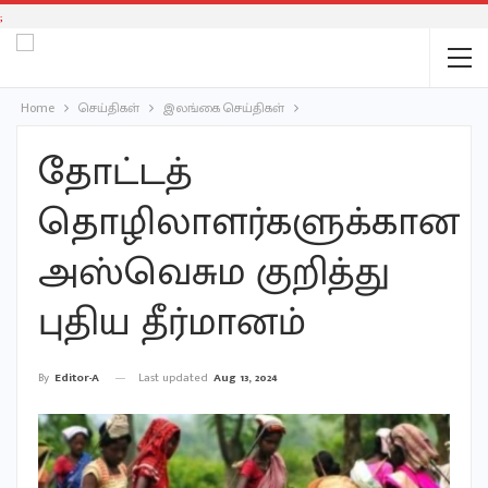
;
Home
செய்திகள்
இலங்கை செய்திகள்
தோட்டத்
தொழிலாளர்களுக்கான
அஸ்வெசும குறித்து
புதிய தீர்மானம்
Last updated
Aug 13, 2024
By
Editor-A