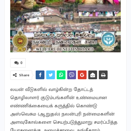
0
Share
லயன் வீடுகளில் வாழ்கின்ற தோட்டத்
தொழிலாளர் குடும்பங்களின் உண்மையான
எண்ணிக்கையைக் கருத்தில் கொண்டு
அஸ்வெசும (ஆறுதல்) நலன்புரி நன்மைகளின்
அளவுகோல்களை செயற்படுத்துமாறு சமர்ப்பித்த
யோசனைக்கு அமைச்சரவை அங்கீகாரம்